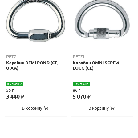
PETZL
PETZL
Карабин DEMI ROND (СЕ,
Карабин OMNI SCREW-
UIAA)
LOCK (СЕ)
В магазине
В магазине
55 г
86 г
3 440
5 070
₽
₽
В корзину
В корзину