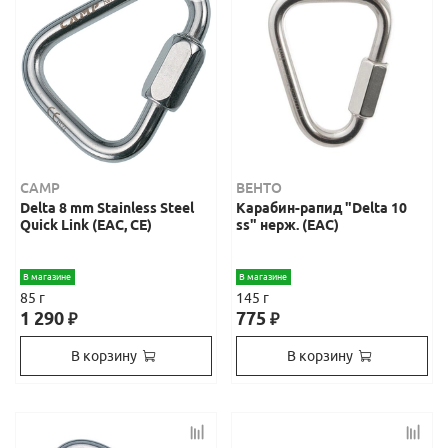
CAMP
ВЕНТО
Delta 8 mm Stainless Steel
Карабин-рапид "Delta 10
Quick Link (ЕАС, СЕ)
ss" нерж. (ЕАС)
В магазине
В магазине
85 г
145 г
1 290
775
₽
₽
В корзину
В корзину