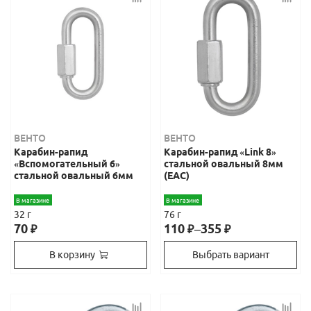
ВЕНТО
ВЕНТО
Карабин-рапид
Карабин-рапид «Link 8»
«Вспомогательный 6»
стальной овальный 8мм
стальной овальный 6мм
(ЕАС)
В магазине
В магазине
32 г
76 г
70
110
–
355
₽
₽
₽
В корзину
Выбрать вариант