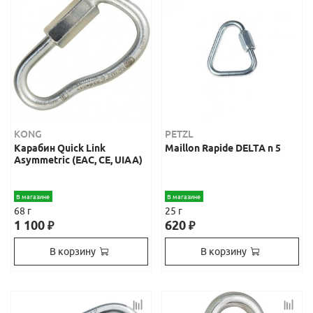
KONG
PETZL
Карабин Quick Link
Maillon Rapide DELTA n 5
Asymmetric (ЕАС, СЕ, UIAA)
В магазине
В магазине
68 г
25 г
1 100
620
₽
₽
В корзину
В корзину