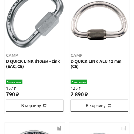
CAMP
CAMP
D QUICK LINK d10мм - zink
D QUICK LINK ALU 12 mm
(ЕАС, СЕ)
(СЕ)
В магазине
В магазине
157 г
125 г
790
2 890
₽
₽
В корзину
В корзину