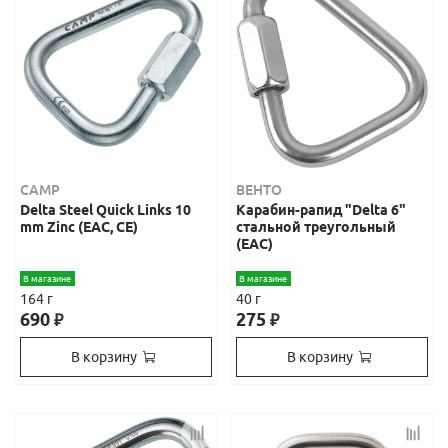
CAMP
ВЕНТО
Delta Steel Quick Links 10
Карабин-рапид "Delta 6"
mm Zinc (ЕАС, СЕ)
стальной треугольный
(ЕАС)
В магазине
В магазине
164 г
40 г
690
275
₽
₽
В корзину
В корзину