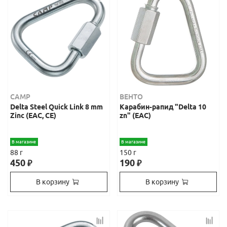
CAMP
ВЕНТО
Delta Steel Quick Link 8 mm
Карабин-рапид "Delta 10
Zinc (ЕАС, СЕ)
zn" (ЕАС)
В магазине
В магазине
88 г
150 г
450
190
₽
₽
В корзину
В корзину