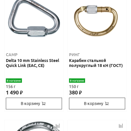
CAMP
РИНГ
Delta 10 mm Stainless Steel
Карабин стальной
Quick Link (ЕАС, СЕ)
полукруглый 18 кН (ГОСТ)
В магазине
В магазине
156 г
150 г
1 490
380
₽
₽
В корзину
В корзину