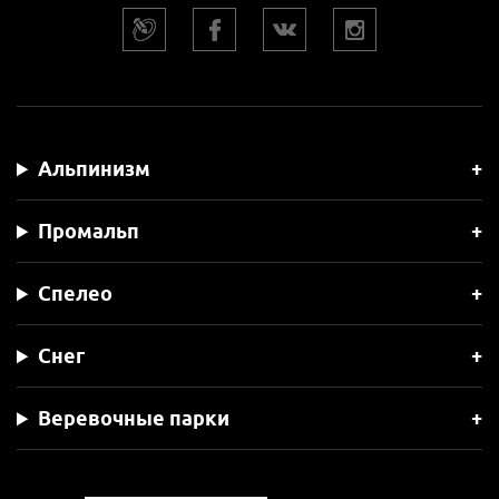
Альпинизм
Промальп
Спелео
Снег
Веревочные парки