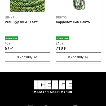
ШНУР
ВЕНТО
Репшнур 8мм "Хват"
Корделет 7мм Венто
В магазине
В магазине
40 г
215 г
67
710
₽
₽
В корзину
В корзину