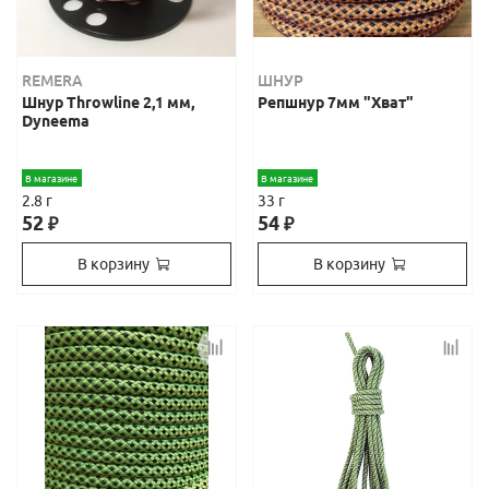
REMERA
ШНУР
Шнур Throwline 2,1 мм,
Репшнур 7мм "Хват"
Dyneema
В магазине
В магазине
2.8 г
33 г
52
54
₽
₽
В корзину
В корзину