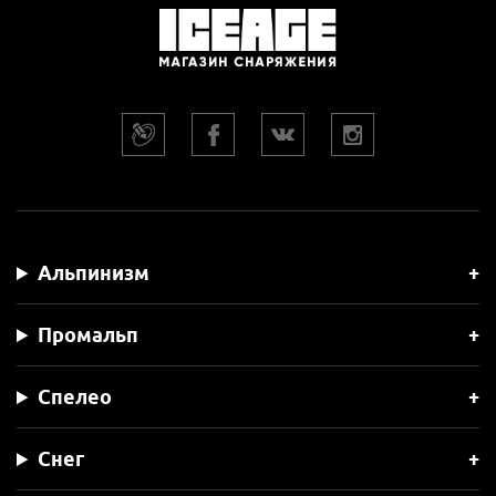
Альпинизм
Промальп
Спелео
Снег