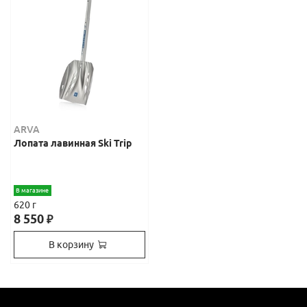
ARVA
Лопата лавинная Ski Trip
В магазине
620 г
8 550
₽
В корзину