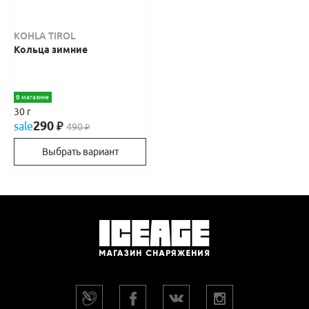
KOHLA TIROL
Кольца зимние
В магазине
30 г
290
sale
₽
490
₽
Выбрать вариант