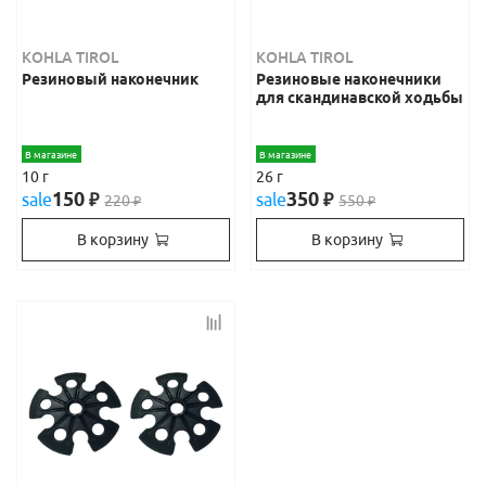
KOHLA TIROL
KOHLA TIROL
Резиновый наконечник
Резиновые наконечники
для скандинавской ходьбы
В магазине
В магазине
10 г
26 г
150
350
sale
₽
sale
₽
220
550
₽
₽
В корзину
В корзину