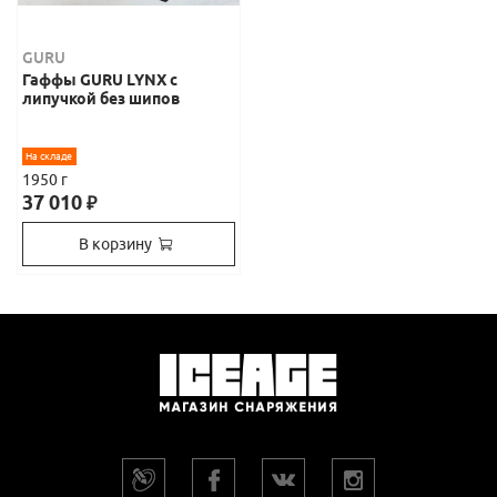
GURU
Гаффы GURU LYNX с
липучкой без шипов
На складе
1950 г
37 010
₽
В корзину