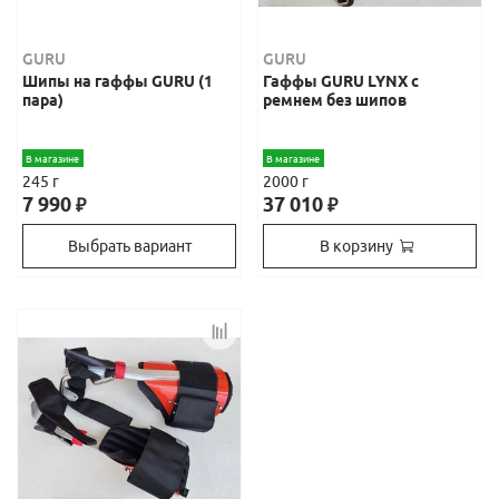
GURU
GURU
Шипы на гаффы GURU (1
Гаффы GURU LYNX с
пара)
ремнем без шипов
В магазине
В магазине
245 г
2000 г
7 990
37 010
₽
₽
Выбрать вариант
В корзину