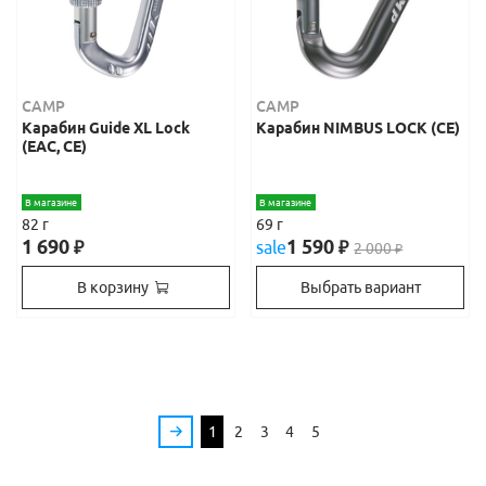
CAMP
CAMP
Карабин Guide XL Lock
Карабин NIMBUS LOCK (СЕ)
(EAC, CE)
В магазине
В магазине
82 г
69 г
1 690
1 590
₽
sale
₽
2 000
₽
В корзину
Выбрать вариант
1
2
3
4
5