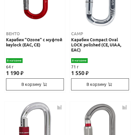
ВЕНТО
CAMP
Карабин "Ozone" с муфтой
Карабин Compact Oval
keylock (EAC, CE)
LOCK polished (СЕ, UIAA,
EAC)
В магазине
В магазине
64 г
71 г
1 190
1 550
₽
₽
В корзину
В корзину