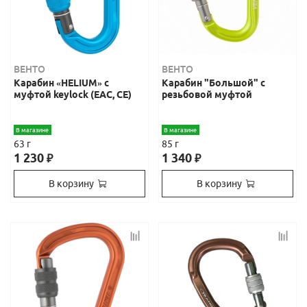
ВЕНТО
ВЕНТО
Карабин «HELIUM» с
Карабин "Большой" с
муфтой keylock (ЕАС, CE)
резьбовой муфтой
В магазине
В магазине
63 г
85 г
1 230
1 340
₽
₽
В корзину
В корзину