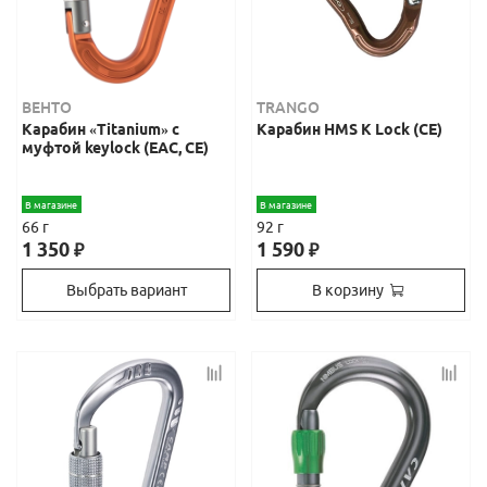
ВЕНТО
TRANGO
Карабин «Titanium» с
Карабин HMS K Lock (СЕ)
муфтой keylock (ЕАС, CE)
В магазине
В магазине
66 г
92 г
1 350
1 590
₽
₽
Выбрать вариант
В корзину