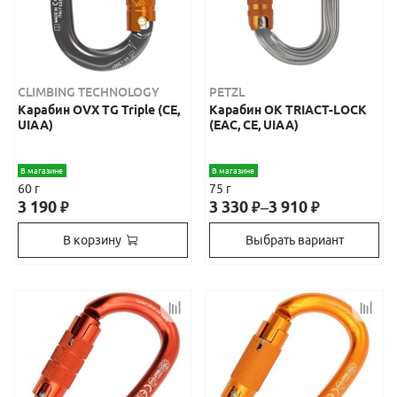
CLIMBING TECHNOLOGY
PETZL
Карабин OVX TG Triple (CE,
Карабин OK TRIACT-LOCK
UIAA)
(ЕАС, СЕ, UIAA)
В магазине
В магазине
60 г
75 г
3 190
3 330
–
3 910
₽
₽
₽
В корзину
Выбрать вариант