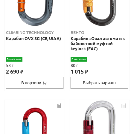
CLIMBING TECHNOLOGY
ВЕНТО
Карабин OVX SG (CE, UIAA)
Карабин «Овал автомат» с
байонетной муфтой
keylock (ЕАС)
В магазине
В магазине
58 г
80 г
2 690
1 015
₽
₽
В корзину
Выбрать вариант