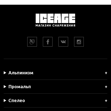
Альпинизм
Промальп
Спелео