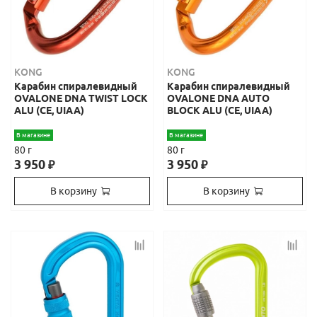
KONG
KONG
Карабин спиралевидный
Карабин спиралевидный
OVALONE DNA TWIST LOCK
OVALONE DNA AUTO
ALU (CE, UIAA)
BLOCK ALU (CE, UIAA)
В магазине
В магазине
80 г
80 г
3 950
3 950
₽
₽
В корзину
В корзину