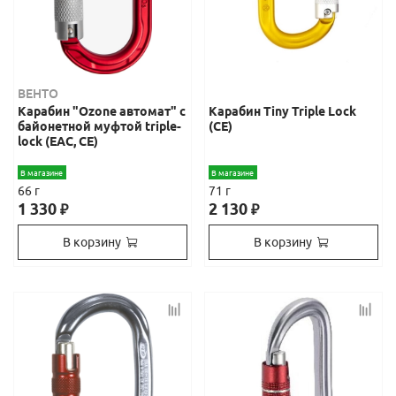
ВЕНТО
Карабин "Ozone автомат" с
Карабин Tiny Triple Lock
байонетной муфтой triple-
(СЕ)
lock (EAC, CE)
В магазине
В магазине
66 г
71 г
1 330
2 130
₽
₽
В корзину
В корзину