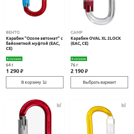
ВЕНТО
CAMP
Карабин "Ozone автомат" с
Карабин OVAL XL 2LOCK
байонетной муфтой (EAC,
(ЕАС, СЕ)
CE)
В магазине
В магазине
64 г
76 г
1 290
2 190
₽
₽
В корзину
Выбрать вариант