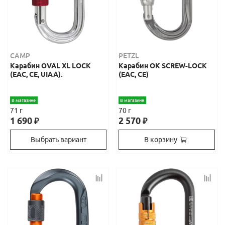
CAMP
PETZL
Карабин OVAL XL LOCK
Карабин OK SCREW-LOCK
(ЕАС, СЕ, UIAA).
(EAC, CE)
В магазине
В магазине
71 г
70 г
1 690
2 570
₽
₽
Выбрать вариант
В корзину