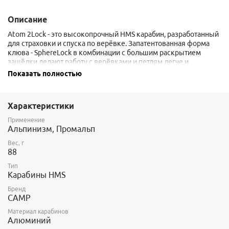
Описание
Atom 2Lock - это высокопрочный HMS карабин, разработанный
для страховки и спуска по верёвке. Запатентованная форма
клюва - SphereLock в комбинации с большим раскрытием
защёлки делают работу с верёвками и петлям легче и
комфортнее. Автоматическая муфта открывается в два
Показать полностью
действия (повернуть и нажать).
Характеристики
Применение
Альпинизм, Промальп
Вес, г
88
Тип
Карабины HMS
Бренд
CAMP
Материал карабинов
Алюминий