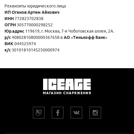
Реквизиты юридического лица
ИП Оганов Артем Айкович
ИНН
772823702838
ОГРН
305770000298252
Юр.адрес
119619, г. Москва, 7-я Чоботовская аллея, 2А.
р/с
40802810800000367658 в
АО «Тинькофф Банк»
БИК
044525974
к/с
30101810145250000974