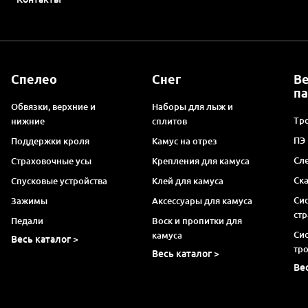
Спелео
Снег
В
п
Обвязки, верхние и
Наборы для лыж и
Тро
нижние
сплитов
ПЭ
Поддержки кроля
Камус на отрез
Сл
Страховочные усы
Крепления для камуса
Ск
Спусковые устройства
Клей для камуса
Си
Зажимы
Аксессуары для камуса
ст
Педали
Воск и пропитки для
Си
камуса
Весь каталог >
тр
Весь каталог >
Ве