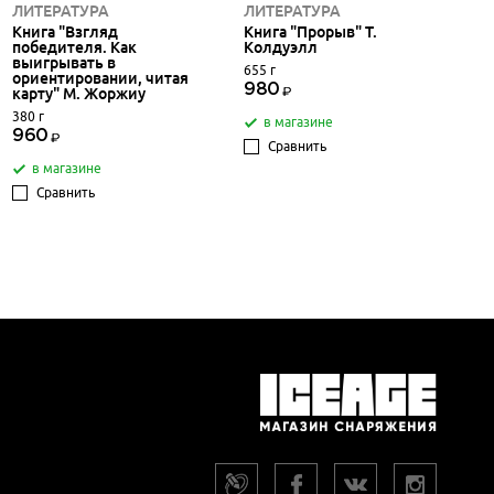
ЛИТЕРАТУРА
ЛИТЕРАТУРА
Книга "Взгляд
Книга "Прорыв" Т.
победителя. Как
Колдуэлл
выигрывать в
655 г
ориентировании, читая
980
карту" М. Жоржиу
380 г
в магазине
960
Сравнить
в магазине
Сравнить