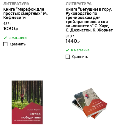
ЛИТЕРАТУРА
ЛИТЕРАТУРА
Книга "Марафон для
Книга "Бегущим в гору.
простых смертных" М.
Руководство по
Кефлезиги
тренировкам для
трейлраннеров и ски-
482 г
альпинистов" С. Хаус,
1080
С. Джонстон, К. Жорнет
810 г
в магазине
1440
Сравнить
в магазине
Сравнить