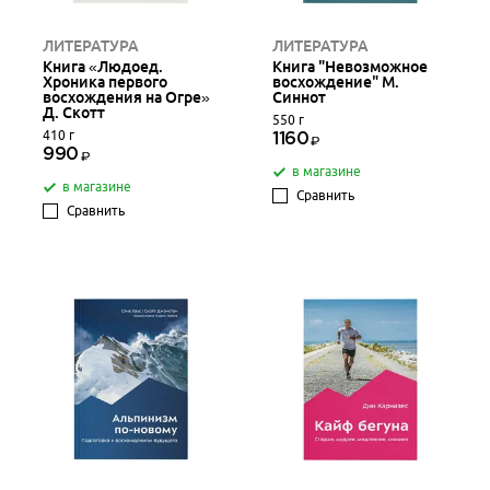
ЛИТЕРАТУРА
ЛИТЕРАТУРА
Книга «Людоед.
Книга "Невозможное
Хроника первого
восхождение" М.
восхождения на Огре»
Синнот
Д. Скотт
550 г
410 г
1160
990
в магазине
в магазине
Сравнить
Сравнить