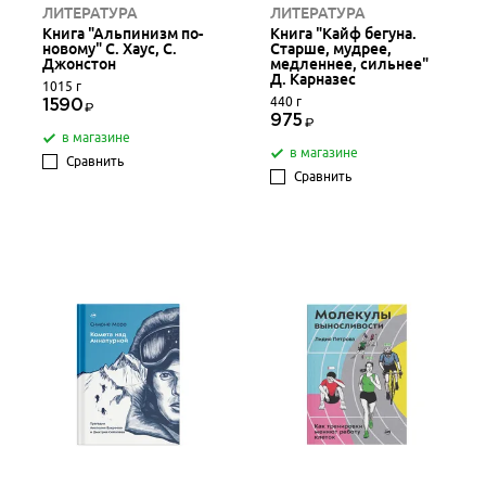
ЛИТЕРАТУРА
ЛИТЕРАТУРА
Книга "Альпинизм по-
Книга "Кайф бегуна.
новому" С. Хаус, С.
Старше, мудрее,
Джонстон
медленнее, сильнее"
Д. Карназес
1015 г
440 г
1590
975
в магазине
в магазине
Сравнить
Сравнить