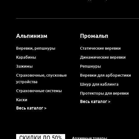
Альпинизм
Промальп
Веревки, репшнуры
Статические веревки
Карабины
Динамические веревки
Зажимы
Репшнуры
Страховочные, спусковые
Веревки для арбористики
устройства
Шнур для каблинга
Страховочные системы
Протекторы для веревки
Каски
Весь каталог >
Весь каталог >
СКИДКИ ДО 50%
Архивные товары