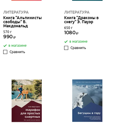
ЛИТЕРАТУРА
ЛИТЕРАТУРА
Книга "Альпинисты
Книга "Драконы в
свободы" Б.
снегу" Э. Пауэр
Макдональд
650 г
570 г
1080
990
в магазине
в магазине
Сравнить
Сравнить