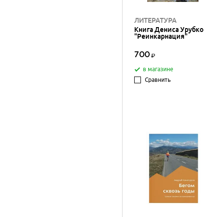
ЛИТЕРАТУРА
Книга Дениса Урубко
"Реинкарнация"
700
в магазине
Сравнить