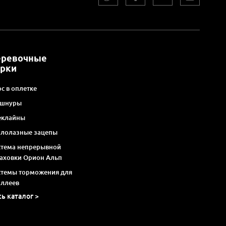
еревочные
арки
с в оплетке
 шнуры
еклайны
алолазные зацепы
стема непрерывной
раховки Орион Альп
стемы торможения для
оллеев
сь каталог >