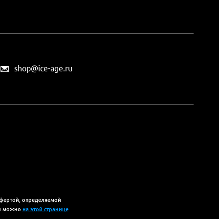
shop@ice-age.ru
офертой, определяемой
ты можно
на этой странице