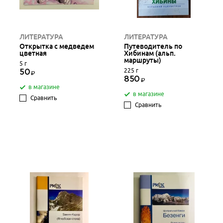
ЛИТЕРАТУРА
ЛИТЕРАТУРА
Открытка с медведем
Путеводитель по
цветная
Хибинам (альп.
маршруты)
5 г
225 г
50
850
в магазине
в магазине
Сравнить
Сравнить