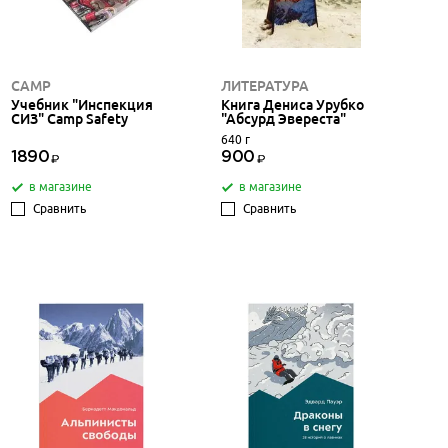
CAMP
ЛИТЕРАТУРА
Учебник "Инспекция
Книга Дениса Урубко
СИЗ" Camp Safety
"Абсурд Эвереста"
640 г
1890
900
в магазине
в магазине
Сравнить
Сравнить