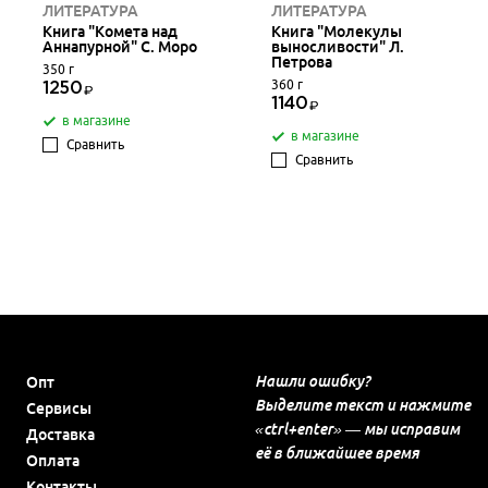
ЛИТЕРАТУРА
ЛИТЕРАТУРА
Книга "Комета над
Книга "Молекулы
Аннапурной" С. Моро
выносливости" Л.
Петрова
350 г
360 г
1250
1140
в магазине
в магазине
Сравнить
Сравнить
Нашли ошибку?
Опт
Выделите текст и нажмите
Сервисы
«ctrl+enter» — мы исправим
Доставка
её в ближайшее время
Оплата
Контакты