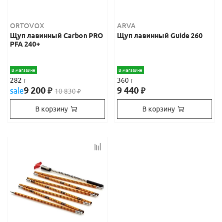
ORTOVOX
ARVA
Щуп лавинный Carbon PRO
Щуп лавинный Guide 260
PFA 240+
В магазине
В магазине
282 г
360 г
9 200
9 440
sale
₽
₽
10 830
₽
В корзину
В корзину