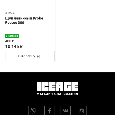
ARVA
Щуп лавинный Probe
Rescue 300
В магазине
400 г
10 145
₽
В корзину