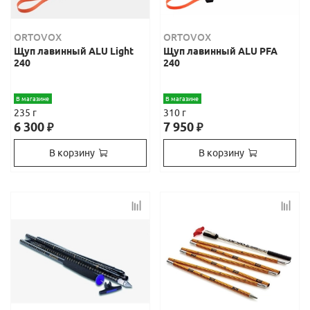
ORTOVOX
ORTOVOX
Щуп лавинный ALU Light
Щуп лавинный ALU PFA
240
240
В магазине
В магазине
235 г
310 г
6 300
7 950
₽
₽
В корзину
В корзину