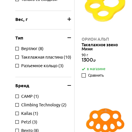
Вес, г
Тип
ОРИОН АЛЬП
Такелажное звено
Вертлюг
(8)
Мини
90 г
Такелажная пластина
(10)
1300
Разъемное кольцо
(3)
в магазине
Сравнить
Бренд
CAMP
(1)
Climbing Technology
(2)
Kailas
(1)
Petzl
(3)
Венто
(8)