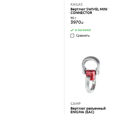
KAILAS
Вертлюг SWIVEL MINI
CONNECTOR
90 г
3970
в магазине
Сравнить
CAMP
Вертлюг разъемный
ENIGMA (ЕАС)