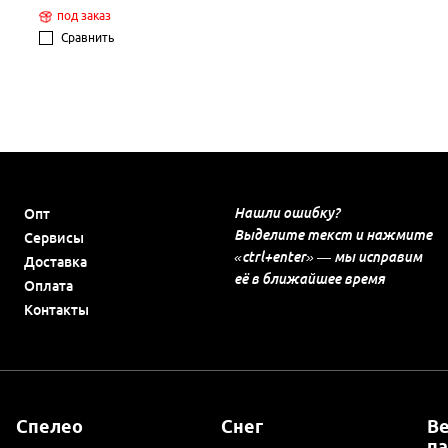
под заказ
Сравнить
Нашли ошибку?
Опт
Выделите текст и нажмите
Сервисы
«ctrl+enter» — мы исправим
Доставка
её в ближайшее время
Оплата
Контакты
Спелео
Снег
В
п