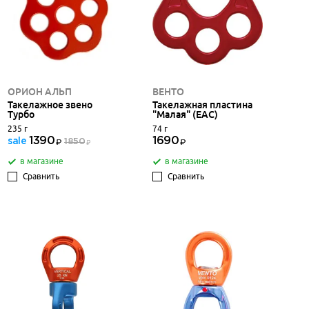
ОРИОН АЛЬП
ВЕНТО
Такелажное звено
Такелажная пластина
Турбо
"Малая" (ЕАС)
235 г
74 г
1390
1690
sale
1850
в магазине
в магазине
Сравнить
Сравнить