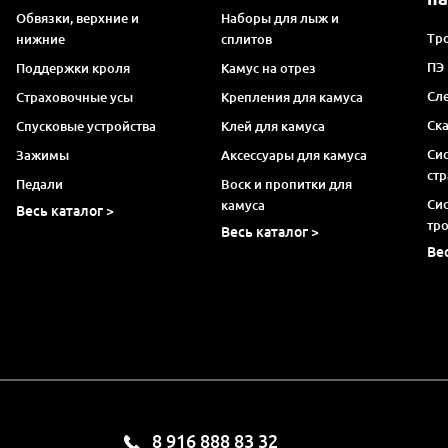
Обвязки, верхние и
Наборы для лыж и
Тро
нижние
сплитов
ПЭ
Поддержки кроля
Камус на отрез
Сл
Страховочные усы
Крепления для камуса
Ск
Спусковые устройства
Клей для камуса
Си
Зажимы
Аксессуары для камуса
ст
Педали
Воск и пропитки для
Си
камуса
Весь каталог >
тр
Весь каталог >
Ве
8 916 888 83 32