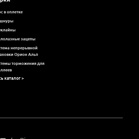
с в оплетке
 шнуры
еклайны
алолазные зацепы
стема непрерывной
раховки Орион Альп
стемы торможения для
оллеев
сь каталог >