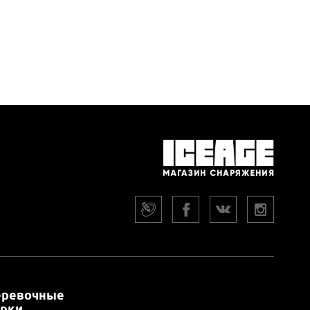
еревочные
арки