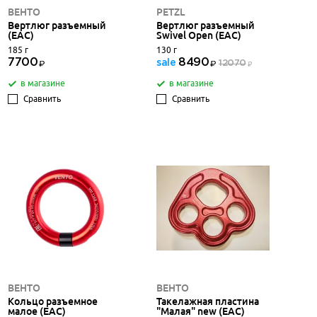
ВЕНТО
PETZL
Вертлюг разъемный
Вертлюг разъемный
(ЕАС)
Swivel Open (ЕАС)
185 г
130 г
7700
8490
sale
12070
в магазине
в магазине
Сравнить
Сравнить
ВЕНТО
ВЕНТО
Кольцо разъемное
Такелажная пластина
малое (ЕАС)
"Малая" new (ЕАС)