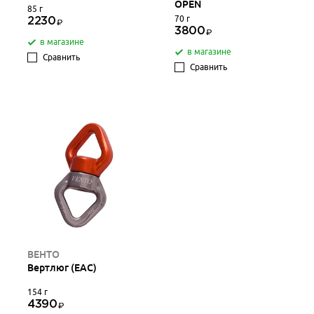
OPEN
85 г
70 г
2230
3800
в магазине
в магазине
Сравнить
Сравнить
ВЕНТО
Вертлюг (ЕАС)
154 г
4390