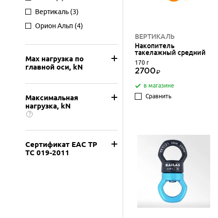
Вертикаль
(3)
Орион Альп
(4)
ВЕРТИКАЛЬ
Накопитель
такелажный средний
Max нагрузка по
170 г
главной оси, kN
2700
в магазине
Сравнить
Максимальная
нагрузка, kN
?
Сертификат ЕАС ТР
ТС 019-2011