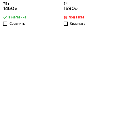
75 г
74 г
1460
1690
в магазине
под заказ
Сравнить
Сравнить