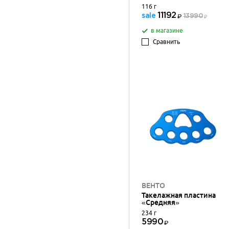
116 г
11192
sale
13990
в магазине
Сравнить
ВЕНТО
Такелажная пластина
«Средняя»
234 г
5990