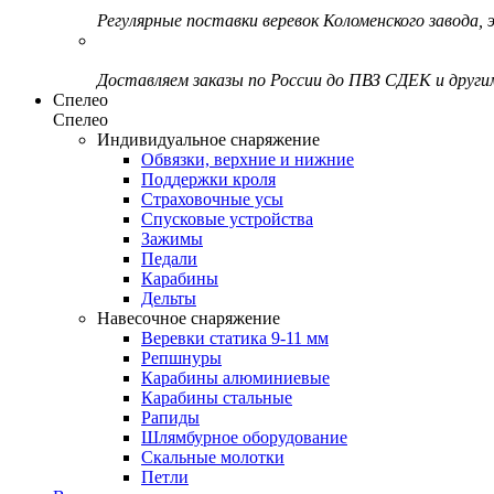
Регулярные поставки веревок Коломенского завода, э
Доставляем заказы по России до ПВЗ СДЕК и друг
Спелео
Спелео
Индивидуальное снаряжение
Обвязки, верхние и нижние
Поддержки кроля
Страховочные усы
Спусковые устройства
Зажимы
Педали
Карабины
Дельты
Навесочное снаряжение
Веревки статика 9-11 мм
Репшнуры
Карабины алюминиевые
Карабины стальные
Рапиды
Шлямбурное оборудование
Скальные молотки
Петли