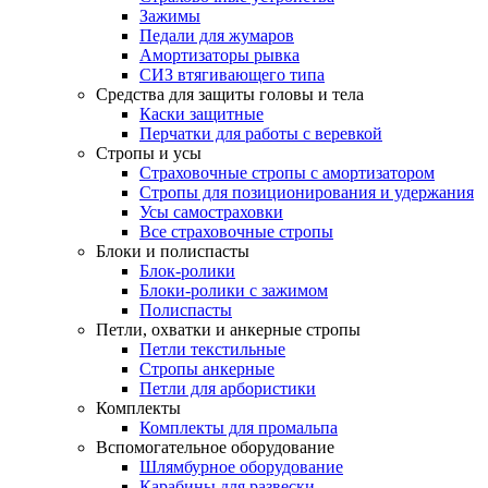
Зажимы
Педали для жумаров
Амортизаторы рывка
СИЗ втягивающего типа
Средства для защиты головы и тела
Каски защитные
Перчатки для работы с веревкой
Стропы и усы
Страховочные стропы с амортизатором
Стропы для позиционирования и удержания
Усы самостраховки
Все страховочные стропы
Блоки и полиспасты
Блок-ролики
Блоки-ролики с зажимом
Полиспасты
Петли, охватки и анкерные стропы
Петли текстильные
Стропы анкерные
Петли для арбористики
Комплекты
Комплекты для промальпа
Вспомогательное оборудование
Шлямбурное оборудование
Карабины для развески