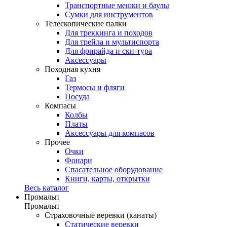
Транспортные мешки и баулы
Сумки для инструментов
Телескопические палки
Для треккинга и походов
Для трейла и мультиспорта
Для фрирайда и ски-тура
Аксессуары
Походная кухня
Газ
Термосы и фляги
Посуда
Компасы
Колбы
Платы
Аксессуары для компасов
Прочее
Очки
Фонари
Спасательное оборудование
Книги, карты, открытки
Весь каталог
Промальп
Промальп
Страховочные веревки (канаты)
Статические веревки