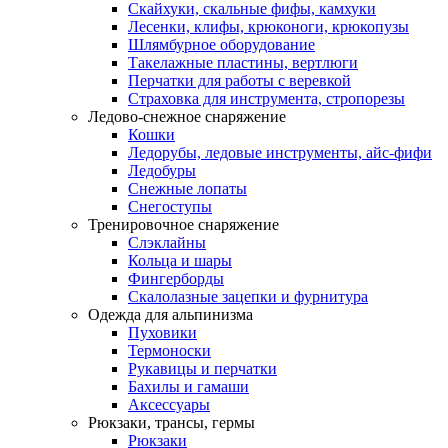
Скайхуки, скальные фифы, камхуки
Лесенки, клифы, крюконоги, крюкопузы
Шлямбурное оборудование
Такелажные пластины, вертлюги
Перчатки для работы с веревкой
Страховка для инструмента, стропорезы
Ледово-снежное снаряжение
Кошки
Ледорубы, ледовые инструменты, айс-фифи
Ледобуры
Снежные лопаты
Снегоступы
Тренировочное снаряжение
Слэклайны
Кольца и шары
Фингерборды
Скалолазные зацепки и фурнитура
Одежда для альпинизма
Пуховики
Термоноски
Рукавицы и перчатки
Бахилы и гамаши
Аксессуары
Рюкзаки, трансы, гермы
Рюкзаки