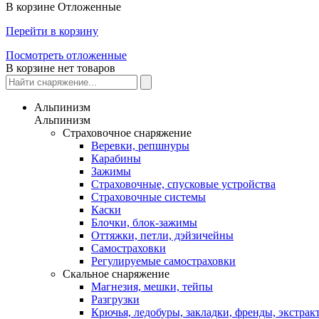
В корзине
Отложенные
Перейти в корзину
Посмотреть отложенные
В корзине нет товаров
Альпинизм
Альпинизм
Страховочное снаряжение
Веревки, репшнуры
Карабины
Зажимы
Страховочные, спусковые устройства
Страховочные системы
Каски
Блочки, блок-зажимы
Оттяжки, петли, дэйзичейны
Самостраховки
Регулируемые самостраховки
Скальное снаряжение
Магнезия, мешки, тейпы
Разгрузки
Крючья, ледобуры, закладки, френды, экстрак