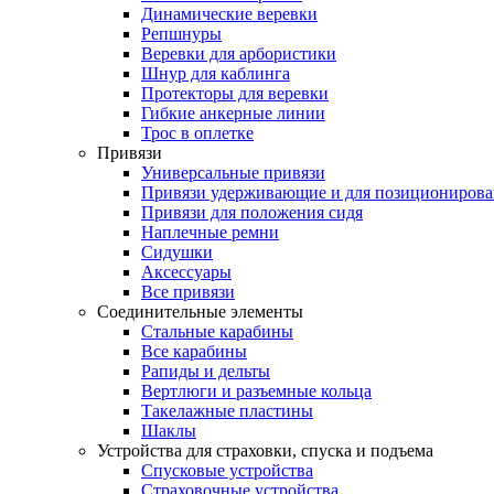
Динамические веревки
Репшнуры
Веревки для арбористики
Шнур для каблинга
Протекторы для веревки
Гибкие анкерные линии
Трос в оплетке
Привязи
Универсальные привязи
Привязи удерживающие и для позиционирова
Привязи для положения сидя
Наплечные ремни
Сидушки
Аксессуары
Все привязи
Соединительные элементы
Стальные карабины
Все карабины
Рапиды и дельты
Вертлюги и разъемные кольца
Такелажные пластины
Шаклы
Устройства для страховки, спуска и подъема
Спусковые устройства
Страховочные устройства