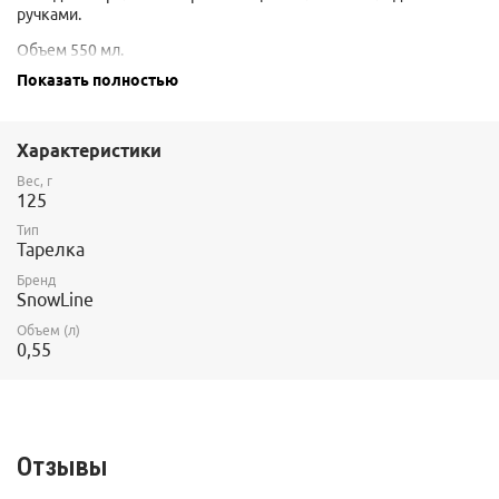
ручками.
Объем 550 мл.
Показать полностью
Вес 125 грамм.
Диаметр 125 мм, высота 50 мм.
Характеристики
Вес, г
125
Тип
Тарелка
Бренд
SnowLine
Объем (л)
0,55
Отзывы