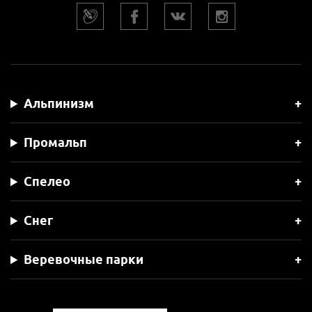
Альпинизм
Промальп
Спелео
Снег
Веревочные парки