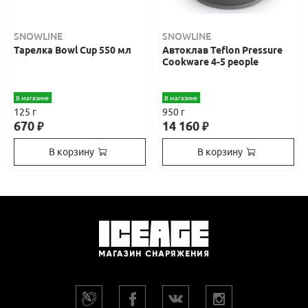
SNOWLINE
SNOWLINE
Тарелка Bowl Cup 550 мл
Автоклав Teflon Pressure
Cookware 4-5 people
В магазине
В магазине
125 г
950 г
670
14 160
₽
₽
В корзину
В корзину