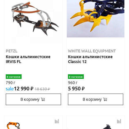
PETZL
WHITE WALL EQUIPMENT
Кошки альпинистские
Кошки альпинистские
IRVIS FL
Classic 12
В магазине
В магазине
790 г
960 г
12 990
5 950
sale
₽
₽
18 630
₽
В корзину
В корзину