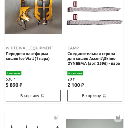
WHITE WALL EQUIPMENT
CAMP
Передняя платформа
Соединительная стропа
кошек Ice Wall (1 пара)
для кошек Ascent\Skimo
DYNEEMA (арт. 2596) - пара
В магазине
В магазине
530 г
20 г
5 890
2 100
₽
₽
В корзину
В корзину