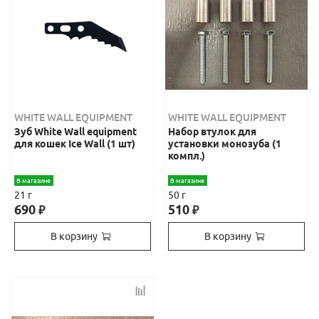
WHITE WALL EQUIPMENT
WHITE WALL EQUIPMENT
Зуб White Wall equipment
Набор втулок для
для кошек Ice Wall (1 шт)
установки монозуба (1
компл.)
В магазине
В магазине
21 г
50 г
690
510
₽
₽
В корзину
В корзину