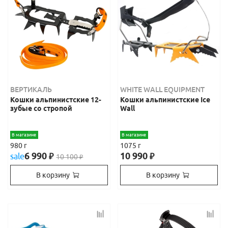
ВЕРТИКАЛЬ
WHITE WALL EQUIPMENT
Кошки альпинистские 12-
Кошки альпинистские Ice
зубые со стропой
Wall
В магазине
В магазине
980 г
1075 г
6 990
10 990
sale
₽
₽
10 100
₽
В корзину
В корзину