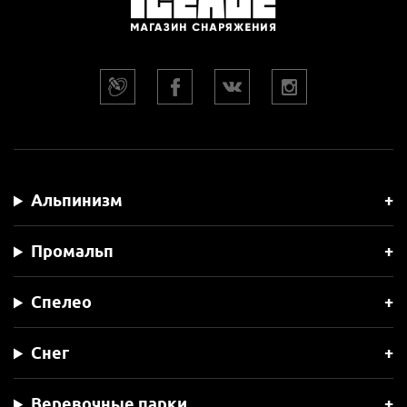
Альпинизм
Промальп
Спелео
Снег
Веревочные парки