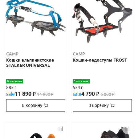
CAMP
CAMP
Кошки альпинистские
Кошки-ледоступы FROST
STALKER UNIVERSAL
В магазине
В магазине
885 г
554 г
11 890
4 790
sale
₽
sale
₽
14 900
6 000
₽
₽
В корзину
В корзину