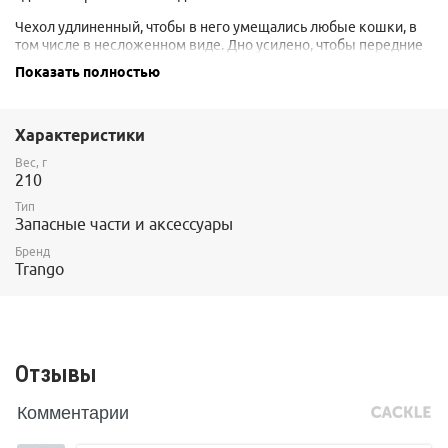
Чехол удлиненный, чтобы в него умещались любые кошки, в
том числе в несложенном виде. Дно усилено, чтобы передние
зубья ледовых кошек не прокололи его. Есть люверс для
Показать полностью
слива влаги от оттаявших кошек.
Размер: 36 x 13 x 10 см
Характеристики
Вес: 210 гр
Вес, г
210
Тип
Запасные части и аксессуары
Бренд
Trango
Отзывы
Комментарии