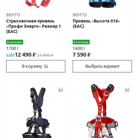
ВЕНТО
ВЕНТО
Страховочная привязь
Привязь «Высота 016»
«Профи Энерго» Размер 1
(ЕАС)
(ЕАС)
В магазине
В магазине
1700 г
1600 г
12 490
7 590
sale
₽
₽
23 990
₽
В корзину
Выбрать вариант