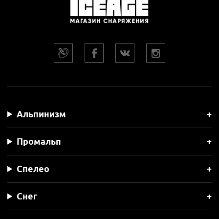
Альпинизм
Промальп
Спелео
Снег