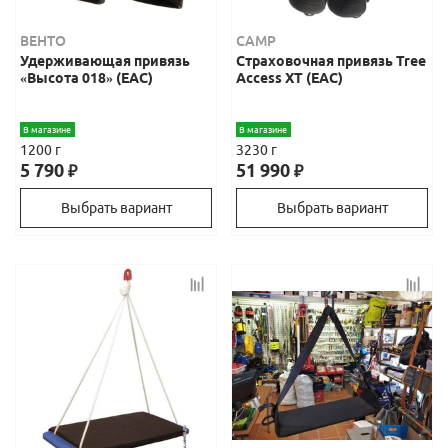
ВЕНТО
CAMP
Удерживающая привязь
Страховочная привязь Tree
«Высота 018» (ЕАС)
Access XT (ЕАС)
В магазине
В магазине
1200 г
3230 г
5 790
51 990
₽
₽
Выбрать вариант
Выбрать вариант