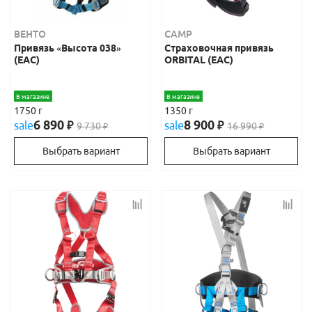
ВЕНТО
CAMP
Привязь «Высота 038»
Страховочная привязь
(ЕАС)
ORBITAL (EAC)
В магазине
В магазине
1750 г
1350 г
6 890
8 900
sale
₽
sale
₽
9 730
16 990
₽
₽
Выбрать вариант
Выбрать вариант