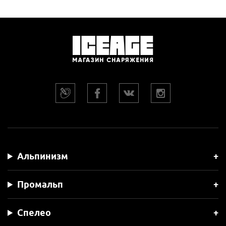
Альпинизм
Промальп
Спелео