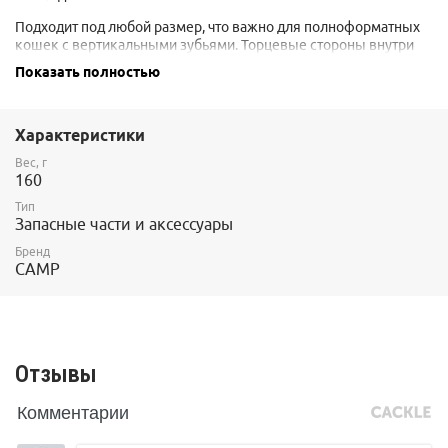
Подходит под любой размер, что важно для полноформатных
кошек с вертикальными зубьями. Торцевые стороны внутри
чехла усилены защитными вставками из очень плотного
Показать полностью
материала. Кошки в чехле дополнительно фиксируются при
помощи регулируемого ремешка с фастексом. Липучки на
клапанах будут работать даже забитые снегом.
Характеристики
На одном из клапанов есть карман под запасные части и
Вес, г
инструмент.
160
Вес 160 гр.
Тип
Запасные части и аксессуары
Бренд
CAMP
Отзывы
Комментарии