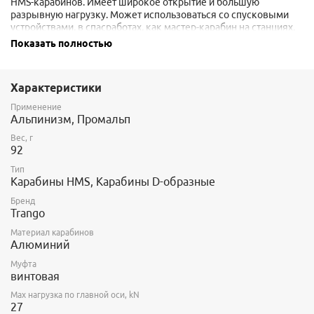
HMS-карабинов. Имеет широкое открытие и большую
разрывную нагрузку. Может использоваться со спусковыми
устройствами, в спасработах, как мастер-карабин на станциях,
для усов.
Показать полностью
Длина - 120 мм, ширина - 75 мм. Раскрытие - 24 мм.
Характеристики
Применение
Альпинизм, Промальп
Вес, г
92
Тип
Карабины HMS, Карабины D-образные
Бренд
Trango
Материал карабинов
Алюминий
Муфта
винтовая
Max нагрузка по главной оси, kN
27