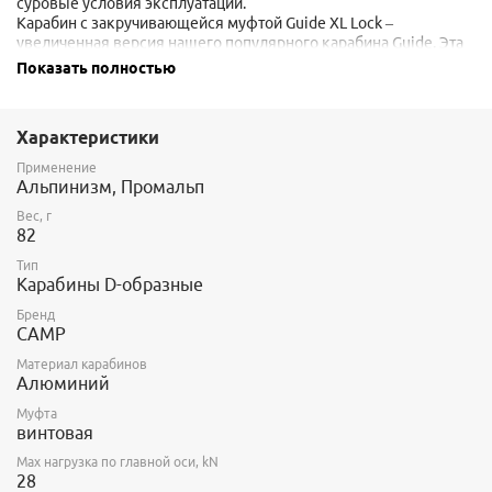
суровые условия эксплуатации.
Карабин с закручивающейся муфтой Guide XL Lock –
увеличенная версия нашего популярного карабина Guide. Эта
модель отличается уникальной формой, которая обеспечивает
Показать полностью
высокое соотношение прочность/вес, а также широким
раскрытием, благодаря чему карабин удобно использовать при
работе с веревками.
Характеристики
Это идеальный выбор для проведения поисково-спасательных
работ.
Применение
Альпинизм, Промальп
Вес, г
82
Тип
Карабины D-образные
Бренд
CAMP
Материал карабинов
Алюминий
Муфта
винтовая
Max нагрузка по главной оси, kN
28