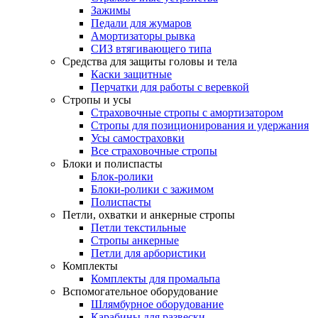
Зажимы
Педали для жумаров
Амортизаторы рывка
СИЗ втягивающего типа
Средства для защиты головы и тела
Каски защитные
Перчатки для работы с веревкой
Стропы и усы
Страховочные стропы с амортизатором
Стропы для позиционирования и удержания
Усы самостраховки
Все страховочные стропы
Блоки и полиспасты
Блок-ролики
Блоки-ролики с зажимом
Полиспасты
Петли, охватки и анкерные стропы
Петли текстильные
Стропы анкерные
Петли для арбористики
Комплекты
Комплекты для промальпа
Вспомогательное оборудование
Шлямбурное оборудование
Карабины для развески