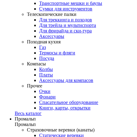
Транспортные мешки и баулы
Сумки для инструментов
Телескопические палки
Для треккинга и походов
Для трейла и мультиспорта
Для фрирайда и ски-тура
Аксессуары
Походная кухня
Газ
Термосы и фляги
Посуда
Компасы
Колбы
Платы
Аксессуары для компасов
Прочее
Очки
Фонари
Спасательное оборудование
Книги, карты, открытки
Весь каталог
Промальп
Промальп
Страховочные веревки (канаты)
Статические веревки