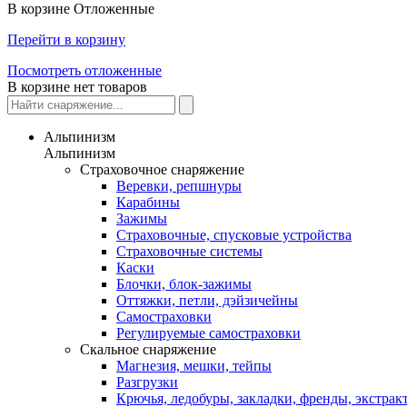
В корзине
Отложенные
Перейти в корзину
Посмотреть отложенные
В корзине нет товаров
Альпинизм
Альпинизм
Страховочное снаряжение
Веревки, репшнуры
Карабины
Зажимы
Страховочные, спусковые устройства
Страховочные системы
Каски
Блочки, блок-зажимы
Оттяжки, петли, дэйзичейны
Самостраховки
Регулируемые самостраховки
Скальное снаряжение
Магнезия, мешки, тейпы
Разгрузки
Крючья, ледобуры, закладки, френды, экстрак