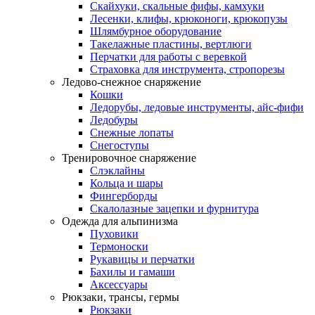
Скайхуки, скальные фифы, камхуки
Лесенки, клифы, крюконоги, крюкопузы
Шлямбурное оборудование
Такелажные пластины, вертлюги
Перчатки для работы с веревкой
Страховка для инструмента, стропорезы
Ледово-снежное снаряжение
Кошки
Ледорубы, ледовые инструменты, айс-фифи
Ледобуры
Снежные лопаты
Снегоступы
Тренировочное снаряжение
Слэклайны
Кольца и шары
Фингерборды
Скалолазные зацепки и фурнитура
Одежда для альпинизма
Пуховики
Термоноски
Рукавицы и перчатки
Бахилы и гамаши
Аксессуары
Рюкзаки, трансы, гермы
Рюкзаки