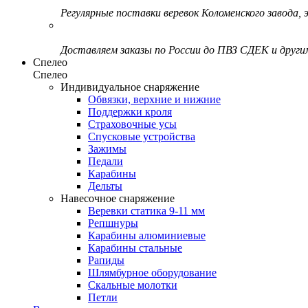
Регулярные поставки веревок Коломенского завода, э
Доставляем заказы по России до ПВЗ СДЕК и друг
Спелео
Спелео
Индивидуальное снаряжение
Обвязки, верхние и нижние
Поддержки кроля
Страховочные усы
Спусковые устройства
Зажимы
Педали
Карабины
Дельты
Навесочное снаряжение
Веревки статика 9-11 мм
Репшнуры
Карабины алюминиевые
Карабины стальные
Рапиды
Шлямбурное оборудование
Скальные молотки
Петли