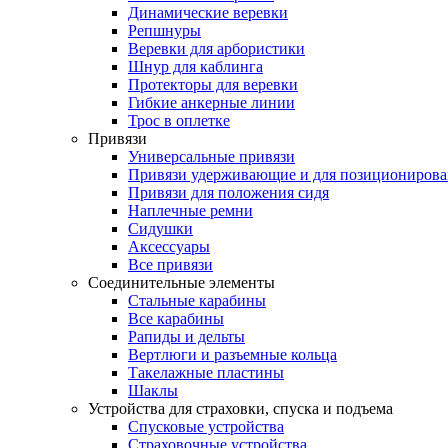
Динамические веревки
Репшнуры
Веревки для арбористики
Шнур для каблинга
Протекторы для веревки
Гибкие анкерные линии
Трос в оплетке
Привязи
Универсальные привязи
Привязи удерживающие и для позиционирова
Привязи для положения сидя
Наплечные ремни
Сидушки
Аксессуары
Все привязи
Соединительные элементы
Стальные карабины
Все карабины
Рапиды и дельты
Вертлюги и разъемные кольца
Такелажные пластины
Шаклы
Устройства для страховки, спуска и подъема
Спусковые устройства
Страховочные устройства