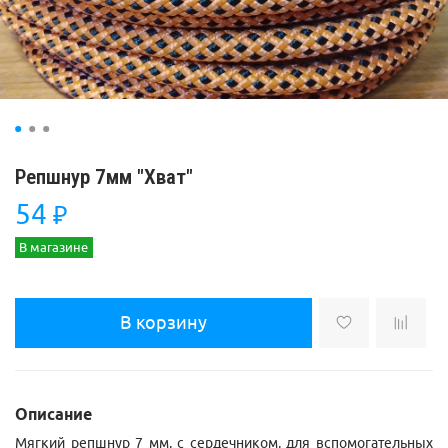
Репшнур 7мм "Хват"
54
₽
В магазине
В корзину
Описание
Мягкий репшнур 7 мм, с сердечником, для вспомогательных