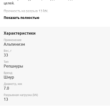
целей.
Прочность на разрыв 13 kN.
Показать полностью
Важно: цвет шнура от партии к партии различается и не всегда
соответствует представленному на фото. Если вам необходим
строго определенный цвет, уточните у продавца, какой именно
сейчас в наличии. Если цвет не совпадает, возможно мы
Характеристики
сможем подобрать вам шнур другой модели
Применение
Альпинизм
Вес, г
33
Тип
Репшнуры
Бренд
Шнур
Диаметр, мм
7.0
Разрывная нагрузка (kN)
13