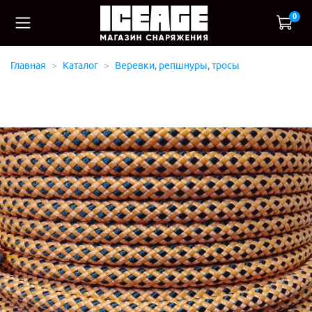
0
Главная
Каталог
Веревки, репшнуры, тросы