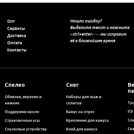
Нашли ошибку?
Опт
Выделите текст и нажмите
Сервисы
«ctrl+enter» — мы исправим
Доставка
её в ближайшее время
Оплата
Контакты
Спелео
Снег
В
п
Обвязки, верхние и
Наборы для лыж и
Тро
нижние
сплитов
ПЭ
Поддержки кроля
Камус на отрез
Сл
Страховочные усы
Крепления для камуса
Ск
Спусковые устройства
Клей для камуса