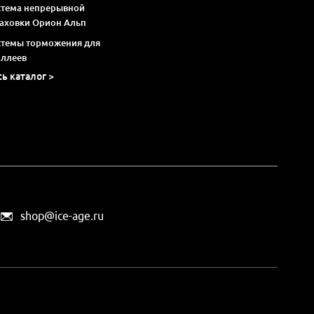
стема непрерывной
раховки Орион Альп
стемы торможения для
оллеев
сь каталог >
shop@ice-age.ru