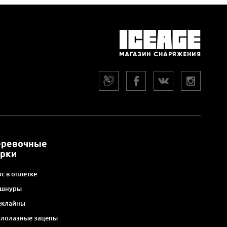
еревочные
арки
с в оплетке
 шнуры
еклайны
алолазные зацепы