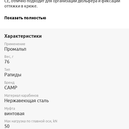
CE, отлично подходит для организации дюльфера и фиксации
оттяжки в крюке.
Для открытия 8 мм рапида вам потребуется ключ на 14 мм.
Показать полностью
Размер: 74 х 39 мм
Область применения: промышленный альпинизм,
Характеристики
спелеология, скалолазание, альпинизм, спасработы,
различные типы соединений
Применение
Промальп
Вес, г
76
Тип
Рапиды
Бренд
CAMP
Материал карабинов
Нержавеющая сталь
Муфта
винтовая
Max нагрузка по главной оси, kN
50