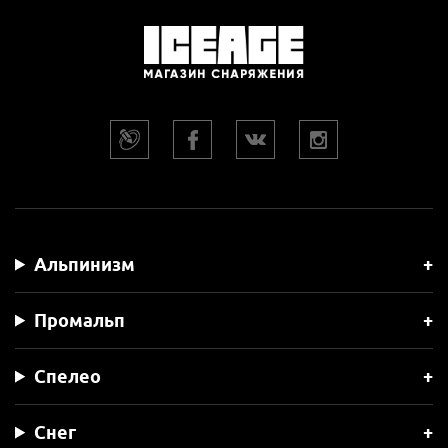
Альпинизм
Промальп
Спелео
Снег