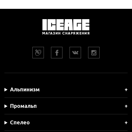
Альпинизм
Промальп
Спелео