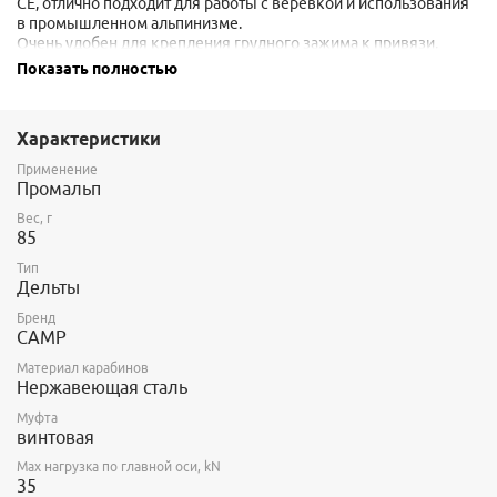
CE, отлично подходит для работы с веревкой и использования
в промышленном альпинизме.
Очень удобен для крепления грудного зажима к привязи.
Показать полностью
Для открытия 8мм рапида вам потребуется ключ на 14мм.
Область применения: промышленный альпинизм, различные
типы соединений.
Характеристики
Размер: 73 х 56 мм
Применение
Промальп
Вес, г
85
Тип
Дельты
Бренд
CAMP
Материал карабинов
Нержавеющая сталь
Муфта
винтовая
Max нагрузка по главной оси, kN
35