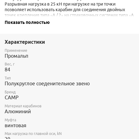
Разрывная нагрузка в 25 кН при нагрузке на три точки
позволяет использовать карабин для соединения двойных
точек крепления типа «A / 2» на страховочных системах типа «A
/ 2».
Показать полностью
Характеристики
Применение
Промальп
Вес, г
84
Тип
Полукруглое соеденительное звено
Бренд
CAMP
Материал карабинов
Алюминий
Муфта
винтовая
Max нагрузка по главной оси, kN