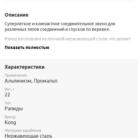
Описание
Суперлегкое и компактное соединительное звено для
различных типов соединений и спусков по веревке.
Рапид изготовлен из прочной нержавеющей стали, что делает
его более износостойким.
Показать полностью
Применяется для дюльфера, якорных крючьев, фиф и пр.
Не имеет сертификата CE.
Характеристики
Нагрузка на разрыв - 2250 кг. Рабочая нагрузка (WLL) - 450 кг.
Применение
Альпинизм, Промальп
Вес, г
22
Тип
Рапиды
Бренд
Kong
Материал карабинов
Нержавеющая сталь