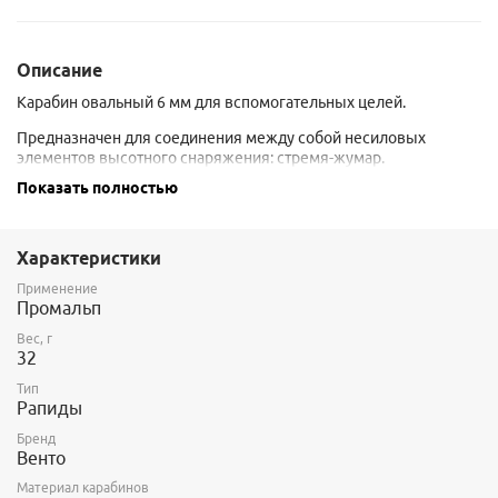
Описание
Карабин овальный 6 мм для вспомогательных целей.
Предназначен для соединения между собой несиловых
элементов высотного снаряжения: стремя-жумар.
Показать полностью
Внимание! Запрещается использовать в цепях страховки и
самостраховки!
Характеристики
Применение
Промальп
Вес, г
32
Тип
Рапиды
Бренд
Венто
Материал карабинов