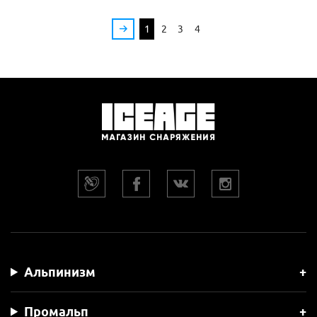
1
2
3
4
Альпинизм
Промальп