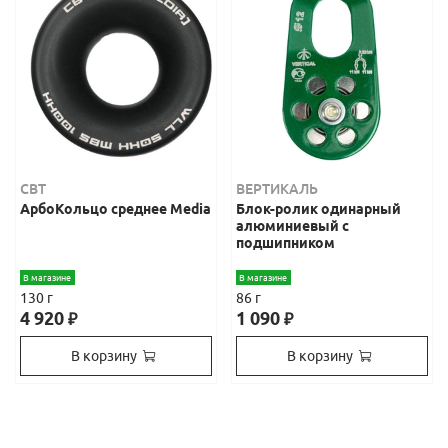
СВТ
ВЕРТИКАЛЬ
АрбоКольцо среднее Media
Блок-ролик одинарный
алюминиевый с
подшипником
В магазине
В магазине
130 г
86 г
4 920
1 090
₽
₽
В корзину
В корзину