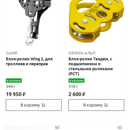
CAMP
ОРИОН АЛЬП
Блок-ролик Wing 2, для
Блок-ролик Тандем, с
троллеев и переправ
подшипником и
стальными роликами
(РСТ)
В магазине
В магазине
344 г
510 г
19 950
2 600
₽
₽
В корзину
В корзину