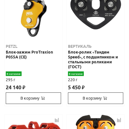
PETZL
ВЕРТИКАЛЬ
Блок-зажим ProTraxion
Блок-ролик «Тандем
P055A (СЕ)
Speed», с подшипником и
стальными роликами
(ГОСТ)
В магазине
В магазине
295 г
220 г
24 140
5 450
₽
₽
В корзину
В корзину