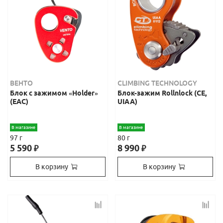
ВЕНТО
CLIMBING TECHNOLOGY
Блок с зажимом «Holder»
Блок-зажим Rollnlock (CE,
(ЕАС)
UIAA)
В магазине
В магазине
97 г
80 г
5 590
8 990
₽
₽
В корзину
В корзину