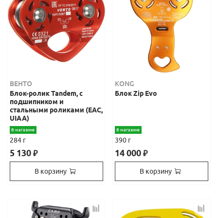
ВЕНТО
KONG
Блок-ролик Tandem, с
Блок Zip Evo
подшипником и
стальными роликами (ЕАС,
UIAA)
В магазине
В магазине
284 г
390 г
5 130
14 000
₽
₽
В корзину
В корзину