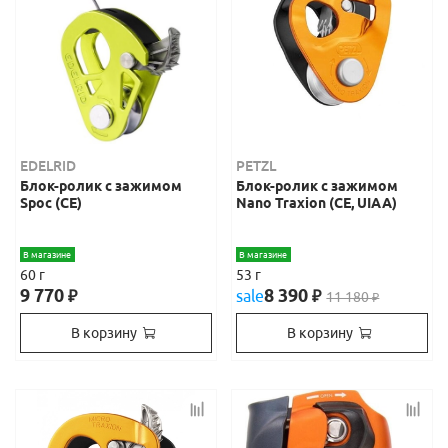
EDELRID
PETZL
Блок-ролик с зажимом
Блок-ролик с зажимом
Spoc (CE)
Nano Traxion (CE, UIAA)
В магазине
В магазине
60 г
53 г
9 770
8 390
₽
sale
₽
11 180
₽
В корзину
В корзину