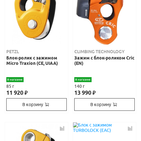
PETZL
CLIMBING TECHNOLOGY
Блок-ролик с зажимом
Зажим с блок-роликом Cric
Micro Traxion (CE, UIAA)
(EN)
В магазине
В магазине
85 г
140 г
11 920
13 990
₽
₽
В корзину
В корзину