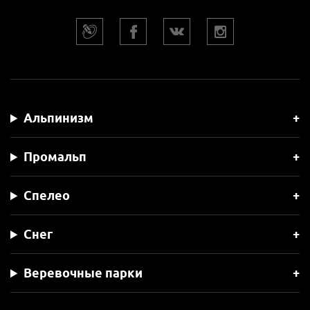
Альпинизм
Промальп
Спелео
Снег
Веревочные парки