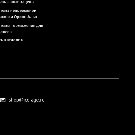
алолазные зацепы
стема непрерывной
раховки Орион Альп
стемы торможения для
оллеев
сь каталог >
shop@ice-age.ru