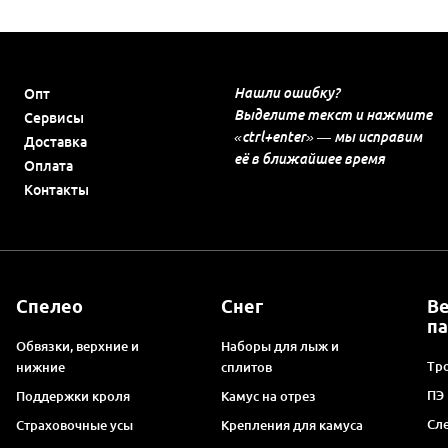
Нашли ошибку?
Опт
Выделите текст и нажмите
Сервисы
«ctrl+enter» — мы исправим
Доставка
её в ближайшее время
Оплата
Контакты
Спелео
Снег
В
п
Обвязки, верхние и
Наборы для лыж и
Тро
нижние
сплитов
ПЭ
Поддержки кроля
Камус на отрез
Сл
Страховочные усы
Крепления для камуса