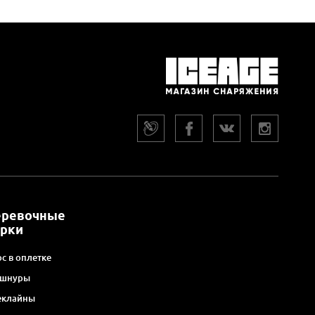
еревочные
арки
с в оплетке
 шнуры
еклайны