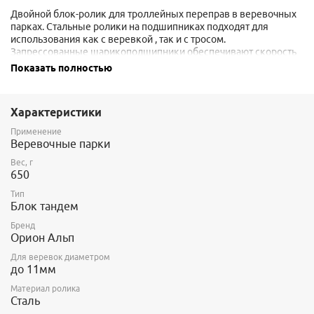
Двойной блок-ролик для троллейных переправ в веревочных
парках. Стальные ролики на подшипниках подходят для
использования как с веревкой , так и с тросом.
Запрессованные шарикоподшипники обеспечивают скорость
и эффективность независимо от веса пользователя,
Показать полностью
температуры окружающей среды или влажности. Имеются
держатели карабинов самостраховки для предотвращения
трения карабинов о веревку или трос. Устанавливается на
Характеристики
карабин VERTIGO (Petzl) или аналогичные. Универсальная
система креплений и надежность конструкции (даже при
Применение
полном разрушении ролика веревка остается в карабине).
Веревочные парки
Карабин в комплект не входит.
Вес, г
650
Рабочий диаметр веревки или троса от 8 до 11 мм.
Тип
Блок тандем
Бренд
Орион Альп
Для веревок диаметром
до 11мм
Материал ролика
Сталь