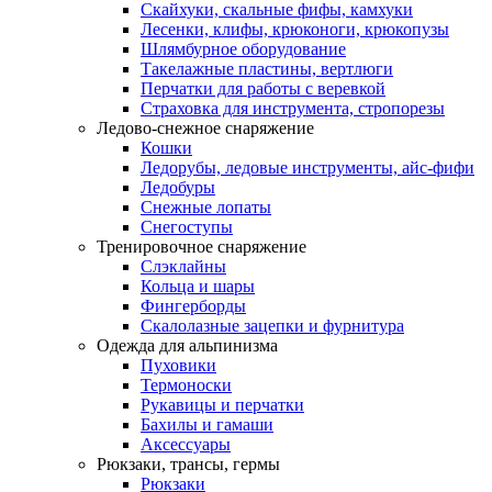
Скайхуки, скальные фифы, камхуки
Лесенки, клифы, крюконоги, крюкопузы
Шлямбурное оборудование
Такелажные пластины, вертлюги
Перчатки для работы с веревкой
Страховка для инструмента, стропорезы
Ледово-снежное снаряжение
Кошки
Ледорубы, ледовые инструменты, айс-фифи
Ледобуры
Снежные лопаты
Снегоступы
Тренировочное снаряжение
Слэклайны
Кольца и шары
Фингерборды
Скалолазные зацепки и фурнитура
Одежда для альпинизма
Пуховики
Термоноски
Рукавицы и перчатки
Бахилы и гамаши
Аксессуары
Рюкзаки, трансы, гермы
Рюкзаки