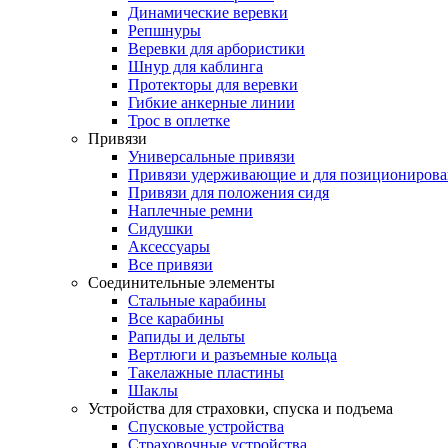
Динамические веревки
Репшнуры
Веревки для арбористики
Шнур для каблинга
Протекторы для веревки
Гибкие анкерные линии
Трос в оплетке
Привязи
Универсальные привязи
Привязи удерживающие и для позиционирова
Привязи для положения сидя
Наплечные ремни
Сидушки
Аксессуары
Все привязи
Соединительные элементы
Стальные карабины
Все карабины
Рапиды и дельты
Вертлюги и разъемные кольца
Такелажные пластины
Шаклы
Устройства для страховки, спуска и подъема
Спусковые устройства
Страховочные устройства