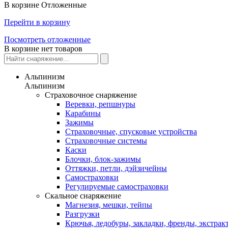
В корзине
Отложенные
Перейти в корзину
Посмотреть отложенные
В корзине нет товаров
Альпинизм
Альпинизм
Страховочное снаряжение
Веревки, репшнуры
Карабины
Зажимы
Страховочные, спусковые устройства
Страховочные системы
Каски
Блочки, блок-зажимы
Оттяжки, петли, дэйзичейны
Самостраховки
Регулируемые самостраховки
Скальное снаряжение
Магнезия, мешки, тейпы
Разгрузки
Крючья, ледобуры, закладки, френды, экстрак