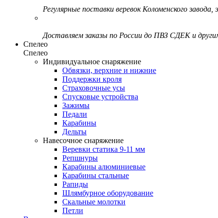
Регулярные поставки веревок Коломенского завода, э
Доставляем заказы по России до ПВЗ СДЕК и друг
Спелео
Спелео
Индивидуальное снаряжение
Обвязки, верхние и нижние
Поддержки кроля
Страховочные усы
Спусковые устройства
Зажимы
Педали
Карабины
Дельты
Навесочное снаряжение
Веревки статика 9-11 мм
Репшнуры
Карабины алюминиевые
Карабины стальные
Рапиды
Шлямбурное оборудование
Скальные молотки
Петли