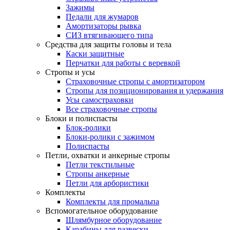
Зажимы
Педали для жумаров
Амортизаторы рывка
СИЗ втягивающего типа
Средства для защиты головы и тела
Каски защитные
Перчатки для работы с веревкой
Стропы и усы
Страховочные стропы с амортизатором
Стропы для позиционирования и удержания
Усы самостраховки
Все страховочные стропы
Блоки и полиспасты
Блок-ролики
Блоки-ролики с зажимом
Полиспасты
Петли, охватки и анкерные стропы
Петли текстильные
Стропы анкерные
Петли для арбористики
Комплекты
Комплекты для промальпа
Вспомогательное оборудование
Шлямбурное оборудование
Карабины для развески