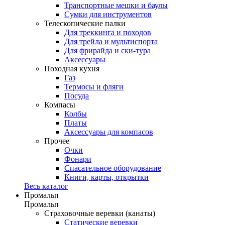
Транспортные мешки и баулы
Сумки для инструментов
Телескопические палки
Для треккинга и походов
Для трейла и мультиспорта
Для фрирайда и ски-тура
Аксессуары
Походная кухня
Газ
Термосы и фляги
Посуда
Компасы
Колбы
Платы
Аксессуары для компасов
Прочее
Очки
Фонари
Спасательное оборудование
Книги, карты, открытки
Весь каталог
Промальп
Промальп
Страховочные веревки (канаты)
Статические веревки