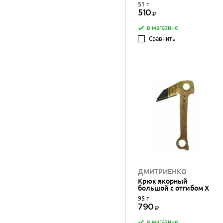
51 г
510
в магазине
Сравнить
ДМИТРИЕНКО
Крюк якорный
большой с отгибом X
95 г
790
в магазине