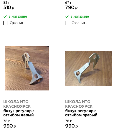
53 г
67 г
510
790
в магазине
в магазине
Сравнить
Сравнить
ШКОЛА ИТО
ШКОЛА ИТО
КРАСНОЯРСК
КРАСНОЯРСК
Якхук регуляр с
Якхук регуляр с
отгибом левый
отгибом правый
78 г
78 г
990
990