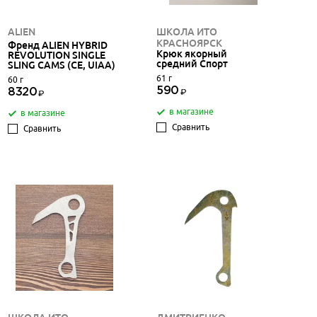
ALIEN
ШКОЛА ИТО
КРАСНОЯРСК
Френд ALIEN HYBRID
Крюк якорный
REVOLUTION SINGLE
средний Спорт
SLING CAMS (CE, UIAA)
61 г
60 г
590
8320
в магазине
в магазине
Сравнить
Сравнить