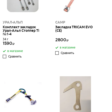
УРАЛ-АЛЬП
CAMP
Комплект закладок
Закладка TRICAM EVO
Урал-Альп Стоппер Ti
(СЕ)
№1-4
34 г
2800
1590
в магазине
в магазине
Сравнить
Сравнить