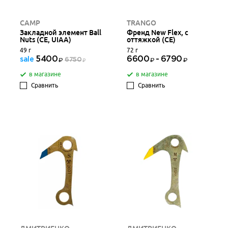
CAMP
TRANGO
Закладной элемент Ball
Френд New Flex, с
Nuts (CE, UIAA)
оттяжкой (CE)
49 г
72 г
5400
6600
-
6790
sale
6750
в магазине
в магазине
Сравнить
Сравнить