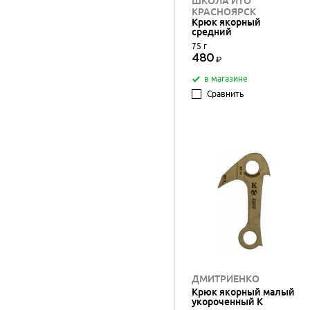
ШКОЛА ИТО
КРАСНОЯРСК
Крюк якорный
средний
75 г
480
в магазине
Сравнить
ДМИТРИЕНКО
Крюк якорный малый
укороченный K