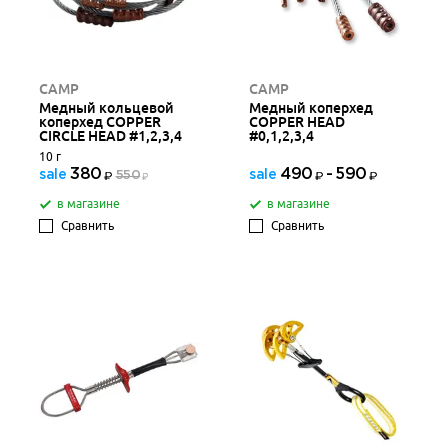
CAMP
CAMP
Медный кольцевой
Медный коперхед
коперхед COPPER
COPPER HEAD
CIRCLE HEAD #1,2,3,4
#0,1,2,3,4
10 г
380
490
-
590
sale
sale
550
в магазине
в магазине
Сравнить
Сравнить