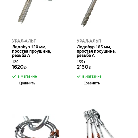
УРАЛ-АЛЬП
УРАЛ-АЛЬП
Ледобур 120 мм,
Ледобур 185 мм,
простая проушина,
простая проушина,
резьба А
резьба А
120 г
155 г
1620
2160
в магазине
в магазине
Сравнить
Сравнить