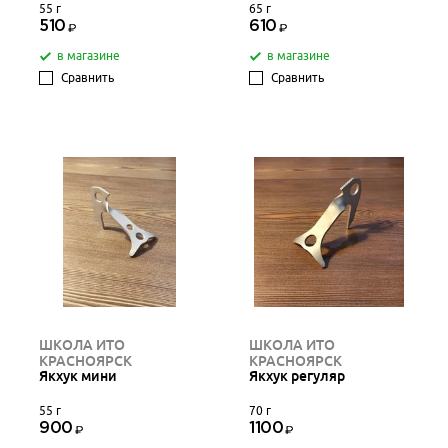
55 г
65 г
510
610
в магазине
в магазине
Сравнить
Сравнить
ШКОЛА ИТО
ШКОЛА ИТО
КРАСНОЯРСК
КРАСНОЯРСК
Якхук мини
Якхук регуляр
55 г
70 г
900
1100