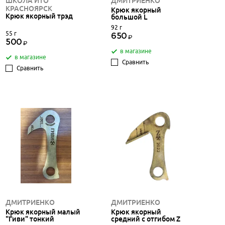
ШКОЛА ИТО
ДМИТРИЕНКО
КРАСНОЯРСК
Крюк якорный
Крюк якорный трэд
большой L
92 г
55 г
650
500
в магазине
в магазине
Сравнить
Сравнить
ДМИТРИЕНКО
ДМИТРИЕНКО
Крюк якорный малый
Крюк якорный
"Гиви" тонкий
средний с отгибом Z