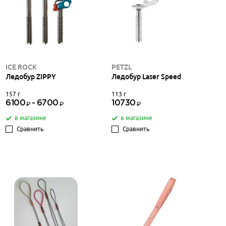
ICE ROCK
PETZL
Ледобур ZIPPY
Ледобур Laser Speed
157 г
113 г
6100
-
6700
10730
в магазине
в магазине
Сравнить
Сравнить