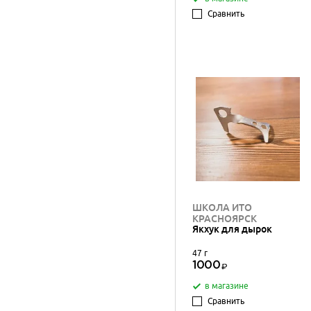
Сравнить
ШКОЛА ИТО
КРАСНОЯРСК
Якхук для дырок
47 г
1000
в магазине
Сравнить