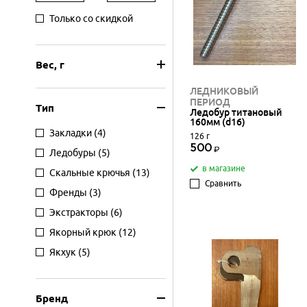
Только со скидкой
Вес, г
ЛЕДНИКОВЫЙ
ПЕРИОД
Тип
Ледобур титановый
160мм (d16)
Закладки
(4)
126 г
500
Ледобуры
(5)
в магазине
Скальные крючья
(13)
Сравнить
Френды
(3)
Экстракторы
(6)
Якорный крюк
(12)
Якхук
(5)
Бренд