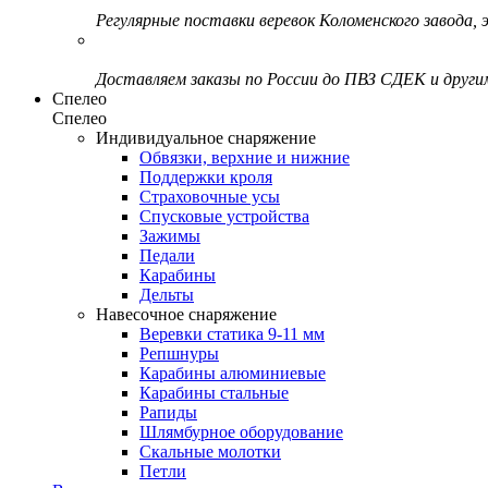
Регулярные поставки веревок Коломенского завода, э
Доставляем заказы по России до ПВЗ СДЕК и друг
Спелео
Спелео
Индивидуальное снаряжение
Обвязки, верхние и нижние
Поддержки кроля
Страховочные усы
Спусковые устройства
Зажимы
Педали
Карабины
Дельты
Навесочное снаряжение
Веревки статика 9-11 мм
Репшнуры
Карабины алюминиевые
Карабины стальные
Рапиды
Шлямбурное оборудование
Скальные молотки
Петли