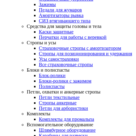
Зажимы
Педали для жумаров
Амортизаторы рывка
СИЗ втягивающего типа
Средства для защиты головы и тела
Каски защитные
Перчатки для работы с веревкой
Стропы и усы
Страховочные стропы с амортизатором
Стропы для позиционирования и удержания
Усы самостраховки
Все страховочные стропы
Блоки и полиспасты
Блок-ролики
Блоки-ролики с зажимом
Полиспасты
Петли, охватки и анкерные стропы
Петли текстильные
Стропы анкерные
Петли для арбористики
Комплекты
Комплекты для промальпа
Вспомогательное оборудование
Шлямбурное оборудование
Карабины для развески