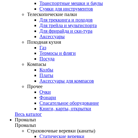
Транспортные мешки и баулы
Сумки для инструментов
Телескопические палки
Для треккинга и походов
Для трейла и мультиспорта
Для фрирайда и ски-тура
Аксессуары
Походная кухня
Газ
Термосы и фляги
Посуда
Компасы
Колбы
Платы
Аксессуары для компасов
Прочее
Очки
Фонари
Спасательное оборудование
Книги, карты, открытки
Весь каталог
Промальп
Промальп
Страховочные веревки (канаты)
Статические веревки