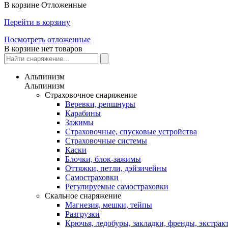
В корзине
Отложенные
Перейти в корзину
Посмотреть отложенные
В корзине нет товаров
Альпинизм
Альпинизм
Страховочное снаряжение
Веревки, репшнуры
Карабины
Зажимы
Страховочные, спусковые устройства
Страховочные системы
Каски
Блочки, блок-зажимы
Оттяжки, петли, дэйзичейны
Самостраховки
Регулируемые самостраховки
Скальное снаряжение
Магнезия, мешки, тейпы
Разгрузки
Крючья, ледобуры, закладки, френды, экстрак