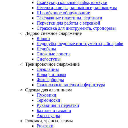
Скайхуки, скальные фифы, камхуки
Лесенки, клифы, крюконоги, крюкопузы
Шлямбурное оборудование
Такелажные пластины, вертлюги
Перчатки для работы с веревкой
Страховка для инструмента, стропорезы
Ледово-снежное снаряжение
Кошки
Ледорубы, ледовые инструменты, айс-фифи
Ледобуры
Снежные лопаты
Снегоступы
Тренировочное снаряжение
Слэклайны
Кольца и шары
Фингерборды
Скалолазные зацепки и фурнитура
Одежда для альпинизма
Пуховики
Термоноски
Рукавицы и перчатки
Бахилы и гамаши
Аксессуары
Рюкзаки, трансы, гермы
Рюкзаки