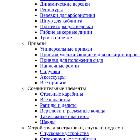
Динамические веревки
Репшнуры
Веревки для арбористики
Шнур для каблинга
Протекторы для веревки
Гибкие анкерные линии
Трос в оплетке
Привязи
Универсальные привязи
Привязи удерживающие и для позиционирова
Привязи для положения сидя
Наплечные ремни
Сидушки
Аксессуары
Все привязи
Соединительные элементы
Стальные карабины
Все карабины
Рапиды и дельты
Вертлюги и разъемные кольца
Такелажные пластины
Шаклы
Устройства для страховки, спуска и подъема
Спусковые устройства
Страховочные устройства