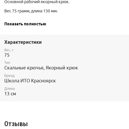
Основной рабочий якорный крюк.
Вес 75 грамм, длина 130 мм.
Предназначен для организации точек страховки в тонких
Показать полностью
сужающихся щелях
Не должен нагружаться на острие, рассчитан на максимальное
погружение в породу, ближе к ручке. Максимальная нагрузка
Характеристики
при правильном расположении - 20 kN.
Вес, г
75
Тип
Скальные крючья, Якорный крюк
Бренд
Школа ИТО Красноярск
Длина
13 см
Отзывы