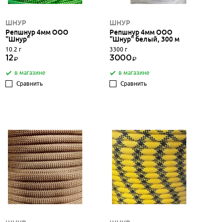
ШНУР
ШНУР
Репшнур 4мм ООО
Репшнур 4мм ООО
"Шнур"
"Шнур" белый, 300 м
10.2 г
3300 г
12
3000
в магазине
в магазине
Сравнить
Сравнить