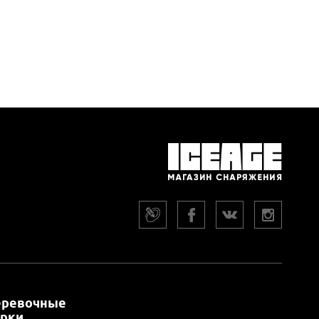
еревочные
арки