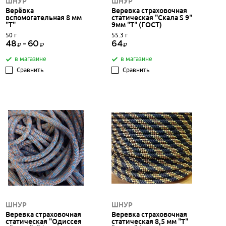
ШНУР
ШНУР
Верёвка
Веревка страховочная
вспомогательная 8 мм
статическая "Скала S 9"
"Т"
9мм "Т" (ГОСТ)
50 г
55.3 г
48
-
60
64
в магазине
в магазине
Сравнить
Сравнить
ШНУР
ШНУР
Веревка страховочная
Веревка страховочная
статическая "Одиссея
статическая 8,5 мм "Т"