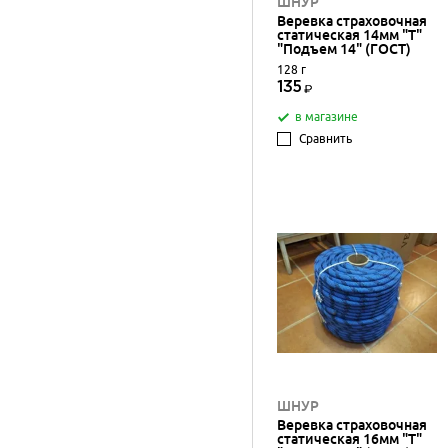
ШНУР
Веревка страховочная
статическая 14мм "Т"
"Подъем 14" (ГОСТ)
128 г
135
в магазине
Сравнить
ШНУР
Веревка страховочная
статическая 16мм "Т"