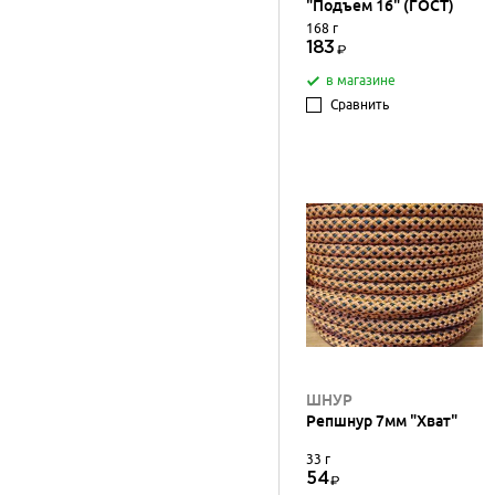
"Подъем 16" (ГОСТ)
168 г
183
в магазине
Сравнить
ШНУР
Репшнур 7мм "Хват"
33 г
54