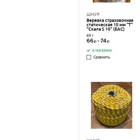
ШНУР
Веревка страховочная
статическая 10 мм "Т"
"Скала S 10" (EAC)
69 г
66
-
74
в магазине
Сравнить