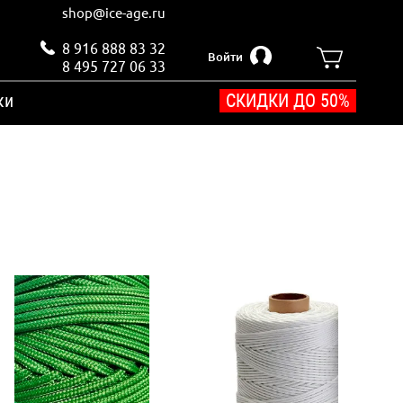
shop@ice-age.ru
8 916 888 83 32
Войти
8 495 727 06 33
ки
СКИДКИ ДО 50%