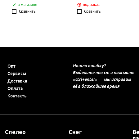
в магазине
под заказ
Сравнить
Сравнить
Нашли ошибку?
Опт
Выделите текст и нажмите
Сервисы
«ctrl+enter» — мы исправим
Доставка
её в ближайшее время
Оплата
Контакты
Спелео
Снег
В
п