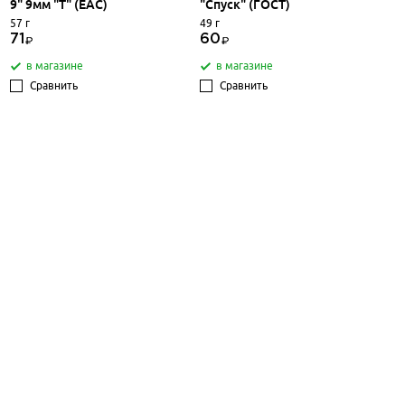
9" 9мм "Т" (EAC)
"Спуск" (ГОСТ)
57 г
49 г
71
60
в магазине
в магазине
Сравнить
Сравнить