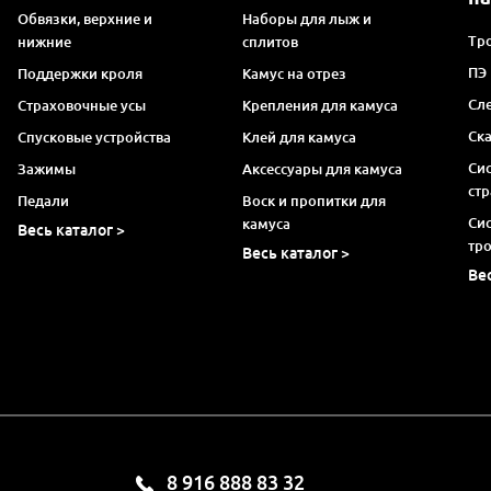
Обвязки, верхние и
Наборы для лыж и
Тро
нижние
сплитов
ПЭ
Поддержки кроля
Камус на отрез
Сл
Страховочные усы
Крепления для камуса
Ск
Спусковые устройства
Клей для камуса
Си
Зажимы
Аксессуары для камуса
ст
Педали
Воск и пропитки для
Си
камуса
Весь каталог >
тр
Весь каталог >
Ве
8 916 888 83 32