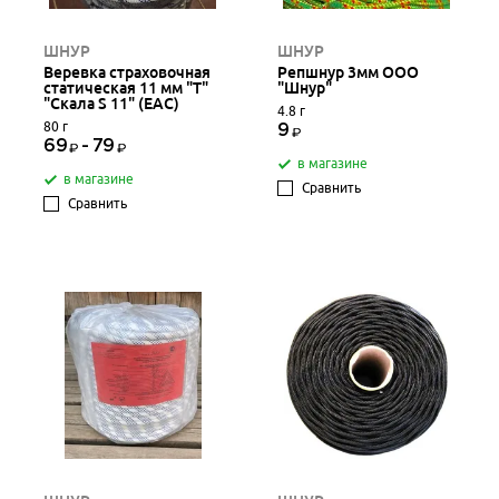
ШНУР
ШНУР
Веревка страховочная
Репшнур 3мм ООО
статическая 11 мм "Т"
"Шнур"
"Скала S 11" (EAC)
4.8 г
80 г
9
69
-
79
в магазине
в магазине
Сравнить
Сравнить