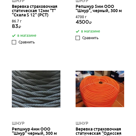
ШНУР
ШНУР
Веревка страховочная
Репшнур 5мм ООО
статическая 12мм "Т"
"Шнур", черный, 300 м
"Скала S 12" (РСТ)
4700 г
86.7 г
4500
83
в магазине
в магазине
Сравнить
Сравнить
ШНУР
ШНУР
Репшнур 4мм ООО
Веревка страховочная
"Шнур" черный, 300 м
статическая "Одиссея