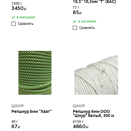
10,5" 10,5мм "Т" (EAC)
3300 г
77 г
3450
85
в магазине
в магазине
Сравнить
Сравнить
ШНУР
ШНУР
Репшнур 8мм "Хват"
Репшнур 6мм ООО
"Шнур" белый, 300 м
40 г
6150 г
67
4860