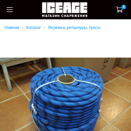
0
Главная
Каталог
Веревки, репшнуры, тросы