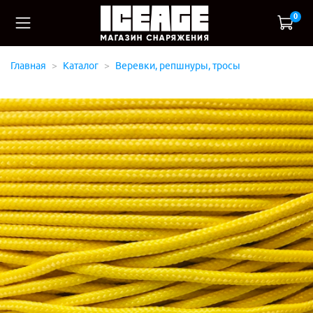
0
Главная
Каталог
Веревки, репшнуры, тросы