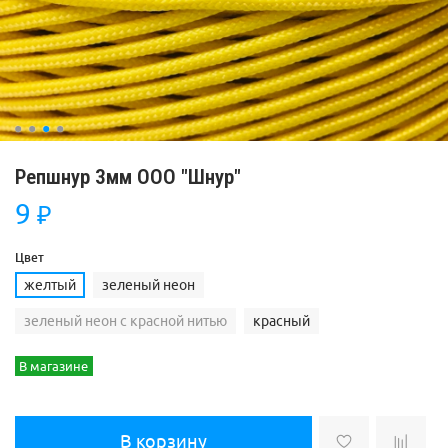
Репшнур 3мм ООО "Шнур"
9
₽
Цвет
желтый
зеленый неон
зеленый неон с красной нитью
красный
В магазине
В корзину