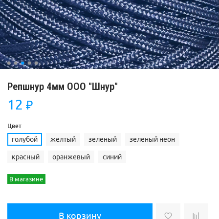
Репшнур 4мм ООО "Шнур"
12
₽
Цвет
голубой
желтый
зеленый
зеленый неон
красный
оранжевый
синий
В магазине
В корзину