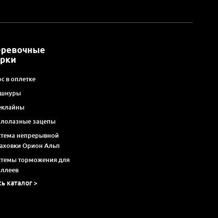
еревочные
арки
с в оплетке
 шнуры
еклайны
алолазные зацепы
стема непрерывной
раховки Орион Альп
стемы торможения для
оллеев
сь каталог >