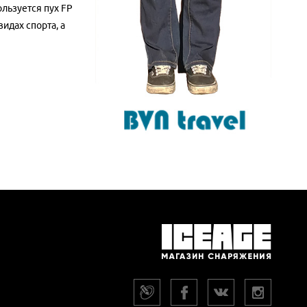
льзуется пух FP
идах спорта, а