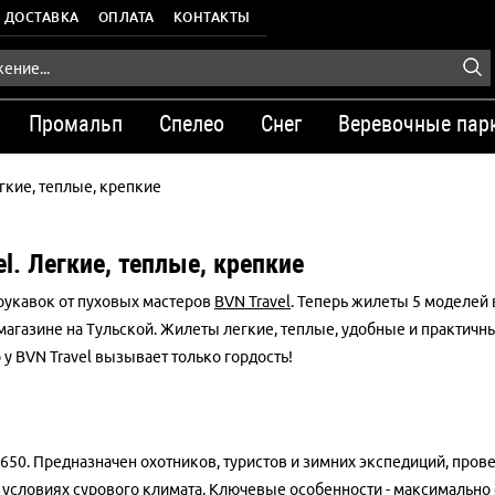
ДОСТАВКА
ОПЛАТА
КОНТАКТЫ
Промальп
Спелео
Снег
Веревочные пар
гкие, теплые, крепкие
l. Легкие, теплые, крепкие
рукавок от пуховых мастеров
BVN Travel
. Теперь жилеты 5 моделей 
агазине на Тульской. Жилеты легкие, теплые, удобные и практичные
у BVN Travel вызывает только гордость!
650. Предназначен охотников, туристов и зимних экспедиций, пров
в условиях сурового климата. Ключевые особенности - максимально