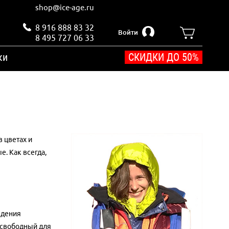
shop@ice-age.ru
8 916 888 83 32
Войти
8 495 727 06 33
ки
СКИДКИ ДО 50%
в цветах и
. Как всегда,
едения
 свободный для