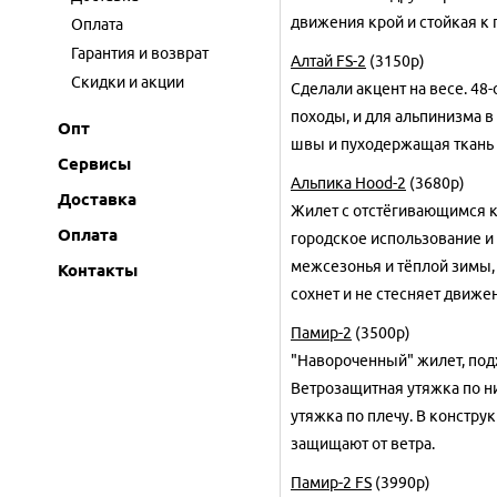
движения крой и стойкая к 
Оплата
Гарантия и возврат
Алтай FS-2
(3150р)
Скидки и акции
Сделали акцент на весе. 48
походы, и для альпинизма в
Опт
швы и пуходержащая ткань п
Сервисы
Альпика Hood-2
(3680р)
Доставка
Жилет с отстёгивающимся 
Оплата
городское использование и 
межсезонья и тёплой зимы,
Контакты
сохнет и не стесняет движе
Памир-2
(3500р)
"Навороченный" жилет, под
Ветрозащитная утяжка по н
утяжка по плечу. В констр
защищают от ветра.
Памир-2 FS
(3990р)