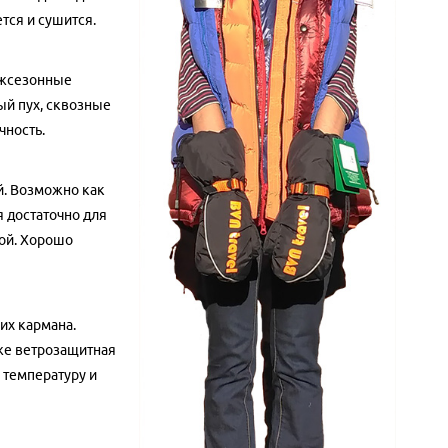
тся и сушится.
межсезонные
ый пух, сквозные
чность.
. Возможно как
я достаточно для
лой. Хорошо
их кармана.
же ветрозащитная
 температуру и