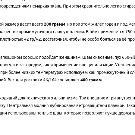
повреждениям немаркая ткань. При этом сравнительно легко стирае
-ой размер весит всего
200 грамм
, но при этом жилет годен и под 
 качестве промежуточного слоя утепления. В нём применяется 750-
лотностью 42 гр/м2, достаточная, чтобы не особо бояться за её про
капюшоном хорошо подойдет женщинам. Швы сквозные, пух 650-ый
прогулки за городом, так и применение вне цивилизации. Утеплени
 при более низких температурах используем как промежуточный с
ний. Вес для ростовки 46/164 составляет
400 грамм
.
ходящий для технического альпинизма. Три внешних и три внутренн
изу. Центральная молния дублирована ветрозащитной планкой. Так
укции использованы теплые швы, которые позволяют лучше держать