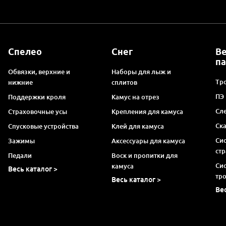
Спелео
Снег
В
п
Обвязки, верхние и
Наборы для лыж и
Тро
нижние
сплитов
ПЭ
Поддержки кроля
Камус на отрез
Сл
Страховочные усы
Крепления для камуса
Ск
Спусковые устройства
Клей для камуса
Си
Зажимы
Аксессуары для камуса
ст
Педали
Воск и пропитки для
Си
камуса
Весь каталог >
тр
Весь каталог >
Ве