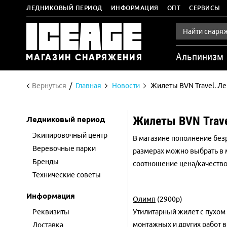
ЛЕДНИКОВЫЙ ПЕРИОД
ИНФОРМАЦИЯ
ОПТ
СЕРВИСЫ
Альпинизм
Вернуться
Главная
Новости
Жилеты BVN Travel. Ле
Жилеты BVN Trave
Ледниковый период
Экипировочный центр
В магазине пополнение без
Веревочные парки
размерах можно выбрать в м
Бренды
соотношение цена/качество 
Технические советы
Информация
Олимп
(2900р)
Реквизиты
Утилитарный жилет с пухом 
монтажных и других работ 
Доставка