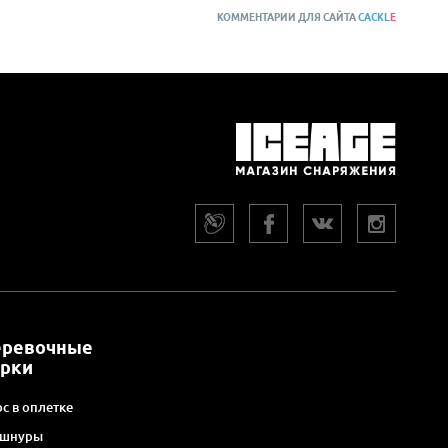
КОММЕНТАРИИ ДЛЯ САЙТА
CACKL
E
еревочные
арки
с в оплетке
 шнуры