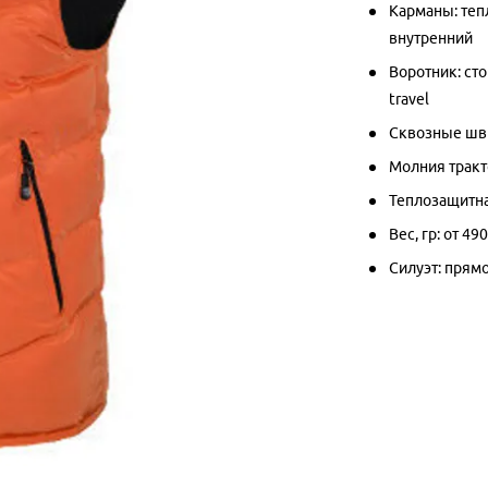
Карманы: теп
внутренний
Воротник: ст
travel
Сквозные ш
Молния тракт
Теплозащитна
Вес, гр: от 4
Силуэт: прям