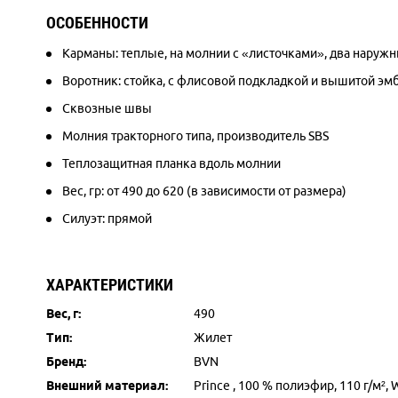
ОСОБЕННОСТИ
Карманы: теплые, на молнии с «листочками»
, два
наружны
Воротник: стойка, с флисовой подкладкой и вышитой э
Сквозные швы
Молния тракторного типа, производитель
SBS
Теплозащитная планка вдоль молнии
Вес, гр: от 490 до 620 (в зависимости от размера)
Силуэт: прямой
ХАРАКТЕРИСТИКИ
Вес, г:
490
Тип:
Жилет
Бренд:
BVN
Внешний материал:
Prince , 100 % полиэфир, 110 г/м²,