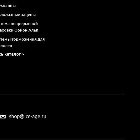
еклайны
алолазные зацепы
стема непрерывной
раховки Орион Альп
стемы торможения для
оллеев
сь каталог >
shop@ice-age.ru