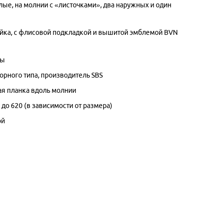
лые, на молнии с «листочками»
, два
наружных и один
ойка, с флисовой подкладкой и вышитой эмблемой
BVN
вы
орного типа, производитель
SBS
я планка вдоль молнии
90 до 620 (в зависимости от размера)
ой