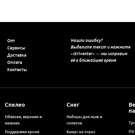
Нашли ошибку?
Опт
Выделите текст и нажмите
Сервисы
«ctrl+enter» — мы исправим
Доставка
её в ближайшее время
Оплата
Контакты
Спелео
Снег
В
п
Обвязки, верхние и
Наборы для лыж и
Тро
нижние
сплитов
ПЭ
Поддержки кроля
Камус на отрез