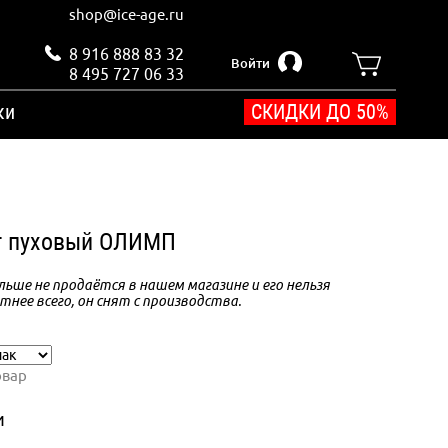
shop@ice-age.ru
8 916 888 83 32
Войти
8 495 727 06 33
ки
СКИДКИ ДО 50%
т пуховый ОЛИМП
ьше не продаётся в нашем магазине и его нельзя
тнее всего, он снят с производства.
овар
и