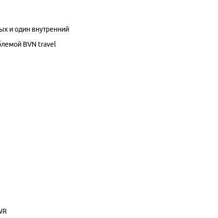
х и один внутренний
мблемой
BVN travel
 WR