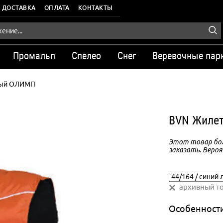
ДОСТАВКА
ОПЛАТА
КОНТАКТЫ
Промальп
Спелео
Снег
Веревочные пар
вый ОЛИМП
BVN Жиле
Этот товар бол
заказать. Вероя
архивный т
Особенност