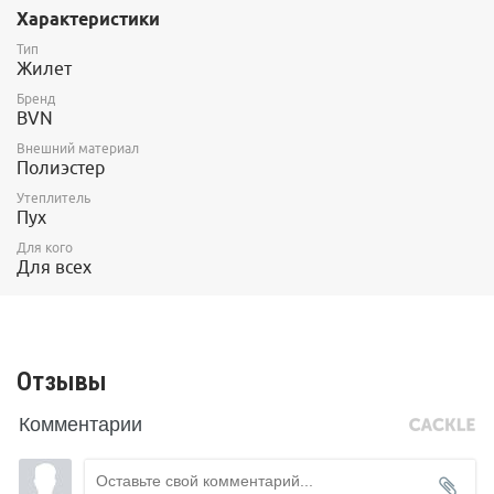
Характеристики
позволяет надевать жилет поверх страховочной системы.
Тип
Жилет
Может использоваться как дополнительное утепление поверх
лёгкого пуховика при экстремально низких температурах.
Бренд
BVN
Пух гусиный, с Fill Power 750.
Внешний материал
Отшивается на собственной фабрике производителя в России.
Полиэстер
Пух применяется отечественного производства.
Утеплитель
Пух
Для кого
Для всех
Отзывы
Комментарии