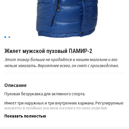
Жилет мужской пуховый ПАМИР-2
Этот товар больше не продаётся в нашем магазине и его
нельзя заказать. Вероятнее всего, он снят с производства.
Описание
Пуховая безрукавка для активного спорта.
Имеет три наружных и три внутренних кармана. Регулируемые
манжеты в проймах рукавов и кулиса по низу изделия
позволяют защищать внутреннее пространство от
Показать полностью
проникновения ветра и холодного воздуха. Применена
технология "теплого шва" - не продувается и не теряет тепло
сквозь строчку. Наличие теплозащитной планки с кнопками