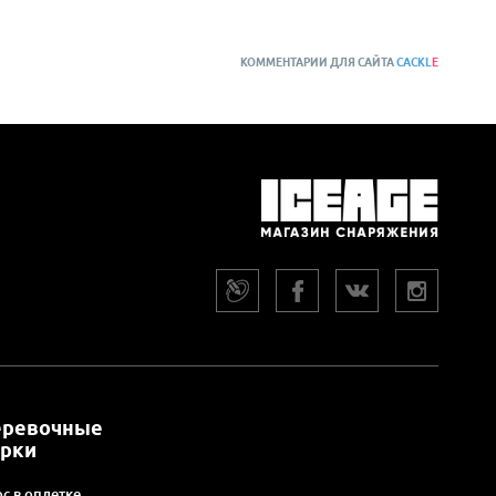
КОММЕНТАРИИ ДЛЯ САЙТА
CACKL
E
еревочные
арки
с в оплетке