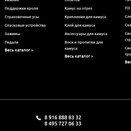
ПЭ
Поддержки кроля
Камус на отрез
Сл
Страховочные усы
Крепления для камуса
Ск
Спусковые устройства
Клей для камуса
Си
Зажимы
Аксессуары для камуса
ст
Педали
Воск и пропитки для
Си
камуса
Весь каталог >
тр
Весь каталог >
Ве
8 916 888 83 32
8 495 727 06 33