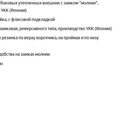
 боковых утепленных внешних с замком "молния",
 YKK (Япония)
ойка, с флисовой подкладкой
замковая, реверсивного типа, производство YKK (Япония)
резинка по верху воротника, на проймах и по низу
удобства на замках молнии
вы