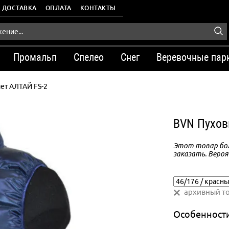
ДОСТАВКА
ОПЛАТА
КОНТАКТЫ
Промальп
Спелео
Снег
Веревочные пар
ет АЛТАЙ FS-2
BVN Пухов
Этот товар бол
заказать. Вероя
архивный т
Особенност