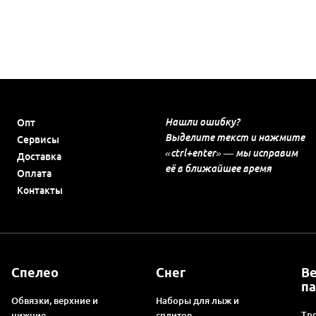
Нашли ошибку?
Опт
Выделите текст и нажмите
Сервисы
«ctrl+enter» — мы исправим
Доставка
её в ближайшее время
Оплата
Контакты
Спелео
Снег
В
п
Обвязки, верхние и
Наборы для лыж и
Тро
нижние
сплитов