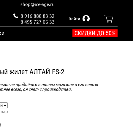
shop@ice-age.ru
8 916 888 83 32
Войти
8 495 727 06 33
ки
СКИДКИ ДО 50%
ый жилет АЛТАЙ FS-2
ьше не продаётся в нашем магазине и его нельзя
тнее всего, он снят с производства.
овар
и