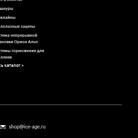
 шнуры
еклайны
алолазные зацепы
стема непрерывной
раховки Орион Альп
стемы торможения для
оллеев
сь каталог >
shop@ice-age.ru