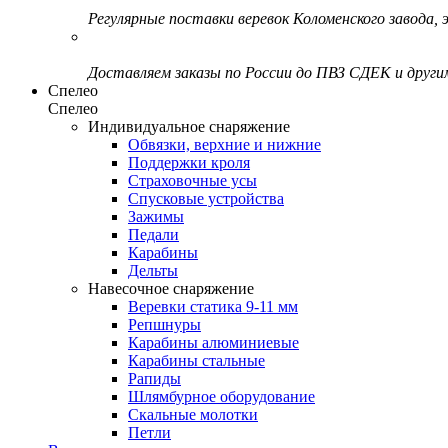
Регулярные поставки веревок Коломенского завода, э
Доставляем заказы по России до ПВЗ СДЕК и друг
Спелео
Спелео
Индивидуальное снаряжение
Обвязки, верхние и нижние
Поддержки кроля
Страховочные усы
Спусковые устройства
Зажимы
Педали
Карабины
Дельты
Навесочное снаряжение
Веревки статика 9-11 мм
Репшнуры
Карабины алюминиевые
Карабины стальные
Рапиды
Шлямбурное оборудование
Скальные молотки
Петли