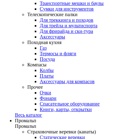
Транспортные мешки и баулы
Сумки для инструментов
Телескопические палки
Для треккинга и походов
Для трейла и мультиспорта
Для фрирайда и ски-тура
Аксессуары
Походная кухня
Газ
Термосы и фляги
Посуда
Компасы
Колбы
Платы
Аксессуары для компасов
Прочее
Очки
Фонари
Спасательное оборудование
Книги, карты, открытки
Весь каталог
Промальп
Промальп
Страховочные веревки (канаты)
Статические веревки