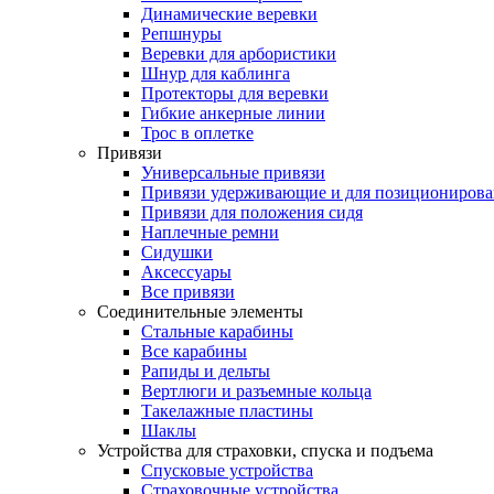
Динамические веревки
Репшнуры
Веревки для арбористики
Шнур для каблинга
Протекторы для веревки
Гибкие анкерные линии
Трос в оплетке
Привязи
Универсальные привязи
Привязи удерживающие и для позиционирова
Привязи для положения сидя
Наплечные ремни
Сидушки
Аксессуары
Все привязи
Соединительные элементы
Стальные карабины
Все карабины
Рапиды и дельты
Вертлюги и разъемные кольца
Такелажные пластины
Шаклы
Устройства для страховки, спуска и подъема
Спусковые устройства
Страховочные устройства