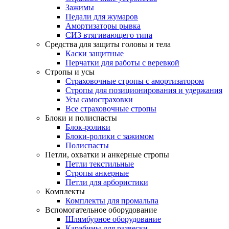
Зажимы
Педали для жумаров
Амортизаторы рывка
СИЗ втягивающего типа
Средства для защиты головы и тела
Каски защитные
Перчатки для работы с веревкой
Стропы и усы
Страховочные стропы с амортизатором
Стропы для позиционирования и удержания
Усы самостраховки
Все страховочные стропы
Блоки и полиспасты
Блок-ролики
Блоки-ролики с зажимом
Полиспасты
Петли, охватки и анкерные стропы
Петли текстильные
Стропы анкерные
Петли для арбористики
Комплекты
Комплекты для промальпа
Вспомогательное оборудование
Шлямбурное оборудование
Карабины для развески