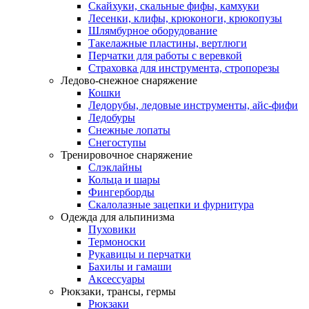
Скайхуки, скальные фифы, камхуки
Лесенки, клифы, крюконоги, крюкопузы
Шлямбурное оборудование
Такелажные пластины, вертлюги
Перчатки для работы с веревкой
Страховка для инструмента, стропорезы
Ледово-снежное снаряжение
Кошки
Ледорубы, ледовые инструменты, айс-фифи
Ледобуры
Снежные лопаты
Снегоступы
Тренировочное снаряжение
Слэклайны
Кольца и шары
Фингерборды
Скалолазные зацепки и фурнитура
Одежда для альпинизма
Пуховики
Термоноски
Рукавицы и перчатки
Бахилы и гамаши
Аксессуары
Рюкзаки, трансы, гермы
Рюкзаки