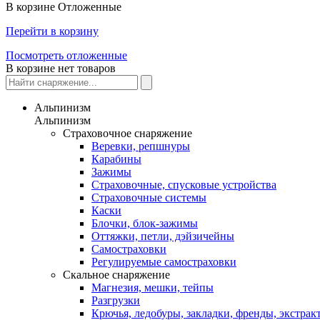
В корзине
Отложенные
Перейти в корзину
Посмотреть отложенные
В корзине нет товаров
Альпинизм
Альпинизм
Страховочное снаряжение
Веревки, репшнуры
Карабины
Зажимы
Страховочные, спусковые устройства
Страховочные системы
Каски
Блочки, блок-зажимы
Оттяжки, петли, дэйзичейны
Самостраховки
Регулируемые самостраховки
Скальное снаряжение
Магнезия, мешки, тейпы
Разгрузки
Крючья, ледобуры, закладки, френды, экстрак