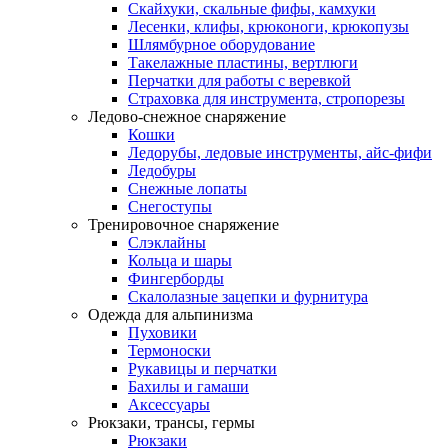
Скайхуки, скальные фифы, камхуки
Лесенки, клифы, крюконоги, крюкопузы
Шлямбурное оборудование
Такелажные пластины, вертлюги
Перчатки для работы с веревкой
Страховка для инструмента, стропорезы
Ледово-снежное снаряжение
Кошки
Ледорубы, ледовые инструменты, айс-фифи
Ледобуры
Снежные лопаты
Снегоступы
Тренировочное снаряжение
Слэклайны
Кольца и шары
Фингерборды
Скалолазные зацепки и фурнитура
Одежда для альпинизма
Пуховики
Термоноски
Рукавицы и перчатки
Бахилы и гамаши
Аксессуары
Рюкзаки, трансы, гермы
Рюкзаки