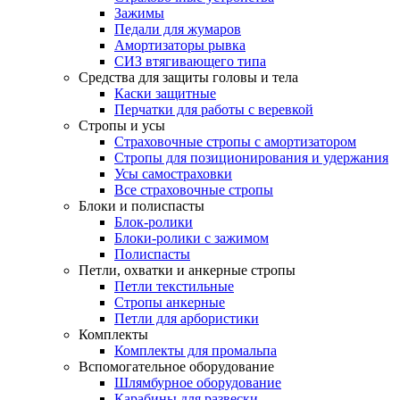
Зажимы
Педали для жумаров
Амортизаторы рывка
СИЗ втягивающего типа
Средства для защиты головы и тела
Каски защитные
Перчатки для работы с веревкой
Стропы и усы
Страховочные стропы с амортизатором
Стропы для позиционирования и удержания
Усы самостраховки
Все страховочные стропы
Блоки и полиспасты
Блок-ролики
Блоки-ролики с зажимом
Полиспасты
Петли, охватки и анкерные стропы
Петли текстильные
Стропы анкерные
Петли для арбористики
Комплекты
Комплекты для промальпа
Вспомогательное оборудование
Шлямбурное оборудование
Карабины для развески