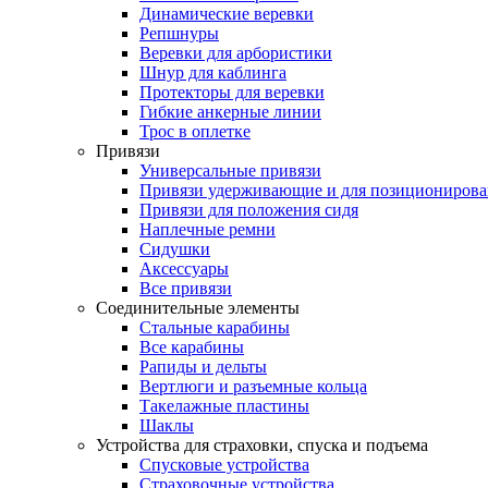
Динамические веревки
Репшнуры
Веревки для арбористики
Шнур для каблинга
Протекторы для веревки
Гибкие анкерные линии
Трос в оплетке
Привязи
Универсальные привязи
Привязи удерживающие и для позиционирова
Привязи для положения сидя
Наплечные ремни
Сидушки
Аксессуары
Все привязи
Соединительные элементы
Стальные карабины
Все карабины
Рапиды и дельты
Вертлюги и разъемные кольца
Такелажные пластины
Шаклы
Устройства для страховки, спуска и подъема
Спусковые устройства
Страховочные устройства