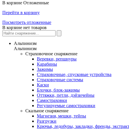
В корзине
Отложенные
Перейти в корзину
Посмотреть отложенные
В корзине нет товаров
Альпинизм
Альпинизм
Страховочное снаряжение
Веревки, репшнуры
Карабины
Зажимы
Страховочные, спусковые устройства
Страховочные системы
Каски
Блочки, блок-зажимы
Оттяжки, петли, дэйзичейны
Самостраховки
Регулируемые самостраховки
Скальное снаряжение
Магнезия, мешки, тейпы
Разгрузки
Крючья, ледобуры, закладки, френды, экстрак