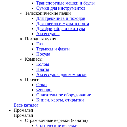
Транспортные мешки и баулы
Сумки для инструментов
Телескопические палки
Для треккинга и походов
Для трейла и мультиспорта
Для фрирайда и ски-тура
Аксессуары
Походная кухня
Газ
Термосы и фляги
Посуда
Компасы
Колбы
Платы
Аксессуары для компасов
Прочее
Очки
Фонари
Спасательное оборудование
Книги, карты, открытки
Весь каталог
Промальп
Промальп
Страховочные веревки (канаты)
Статические веревки