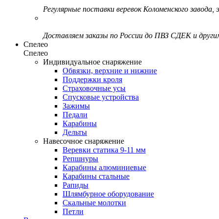
Регулярные поставки веревок Коломенского завода, э
Доставляем заказы по России до ПВЗ СДЕК и друг
Спелео
Спелео
Индивидуальное снаряжение
Обвязки, верхние и нижние
Поддержки кроля
Страховочные усы
Спусковые устройства
Зажимы
Педали
Карабины
Дельты
Навесочное снаряжение
Веревки статика 9-11 мм
Репшнуры
Карабины алюминиевые
Карабины стальные
Рапиды
Шлямбурное оборудование
Скальные молотки
Петли