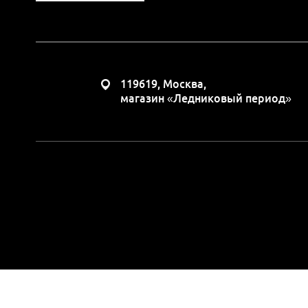
119619, Москва,
магазин «Ледниковый период»
Вся представленная н
положениями Статьи 437