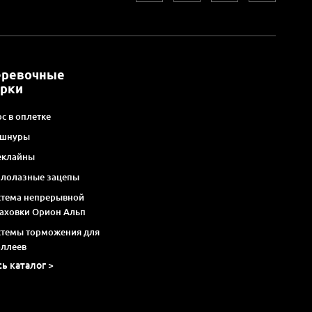
еревочные
арки
с в оплетке
 шнуры
еклайны
алолазные зацепы
стема непрерывной
раховки Орион Альп
стемы торможения для
оллеев
сь каталог >