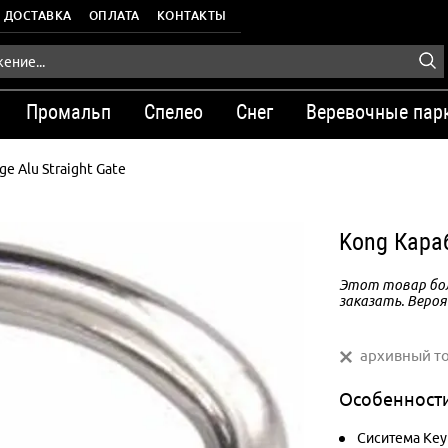
ДОСТАВКА
ОПЛАТА
КОНТАКТЫ
Промальп
Спелео
Снег
Веревочные пар
ge Alu Straight Gate
Kong Караб
Этот товар бол
заказать. Вероя
архивный т
Особенност
Сиситема Key