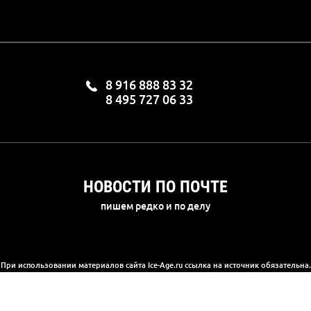
8 916 888 83 32
8 495 727 06 33
НОВОСТИ ПО ПОЧТЕ
пишем редко и по делу
При использовании материалов сайта Ice-Age.ru ссылка на источник обязательна.
а сайте информация носит информационный характер и не является публичной 
(2) Гражданского кодекса РФ. Ознакомиться с полной версией публичной офер
© 2003-2025, «Ледниковый период»