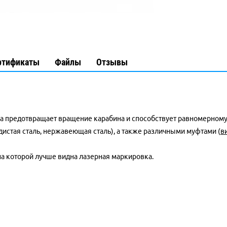
ртификаты
Файлы
Отзывы
а предотвращает вращение карабина и способствует равномерному
одистая сталь, нержавеющая сталь), а также различными муфтами (
в
 на которой лучше видна лазерная маркировка.