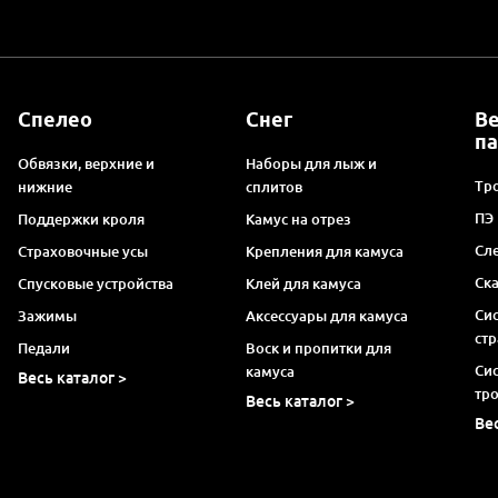
Спелео
Снег
В
п
Обвязки, верхние и
Наборы для лыж и
Тро
нижние
сплитов
ПЭ
Поддержки кроля
Камус на отрез
Сл
Страховочные усы
Крепления для камуса
Ск
Спусковые устройства
Клей для камуса
Си
Зажимы
Аксессуары для камуса
ст
Педали
Воск и пропитки для
Си
камуса
Весь каталог >
тр
Весь каталог >
Ве