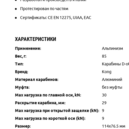
Протестирован по частям
Сертификаты: CE EN 12275,
UIAA, EAC
ХАРАКТЕРИСТИКИ
Применение:
Альпинизм
Вес, г:
85
Тип:
Карабины D-о
Бренд:
Kong
Материал карабинов:
Алюминий
Муфта:
без муфты
Max нагрузка по главной оси, kN:
30
Раскрытие карабина, мм:
29
Max нагрузка при открытой защелке (kN):
9
Max нагрузка по короткой оси (kN):
9
Размер:
114х76.5 мм