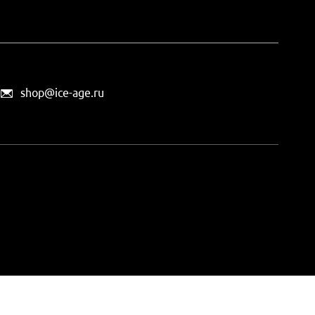
shop@ice-age.ru
офертой, определяемой
ты можно
на этой странице