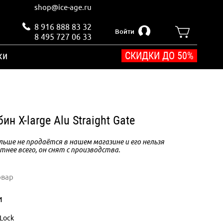
shop@ice-age.ru
8 916 888 83 32
Войти
8 495 727 06 33
ки
СКИДКИ ДО 50%
ин X-large Alu Straight Gate
ьше не продаётся в нашем магазине и его нельзя
тнее всего, он снят с производства.
овар
и
Lock