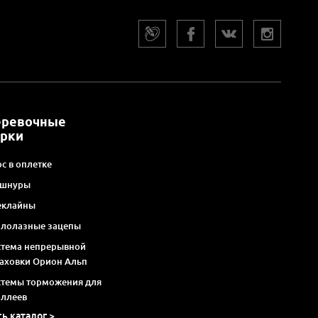
еревочные
арки
с в оплетке
 шнуры
еклайны
алолазные зацепы
стема непрерывной
раховки Орион Альп
стемы торможения для
оллеев
сь каталог >