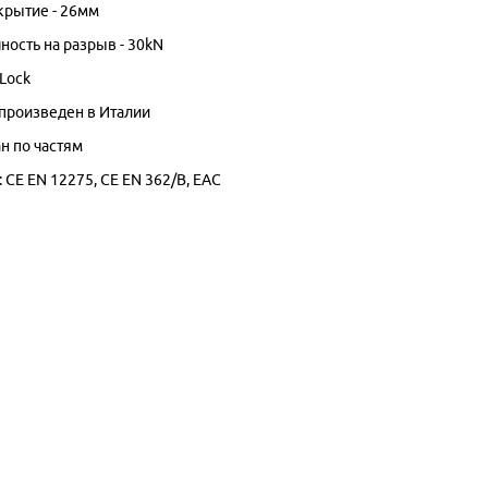
рытие - 26мм
ность на разрыв - 30kN
Lock
 произведен в Италии
н по частям
:
CE EN 12275,
CE EN 362/B, EAC