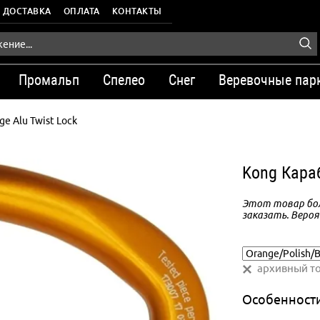
ДОСТАВКА
ОПЛАТА
КОНТАКТЫ
Промальп
Спелео
Снег
Веревочные пар
ge Alu Twist Lock
Kong Караб
Этот товар бол
заказать. Вероя
архивный т
Особенност