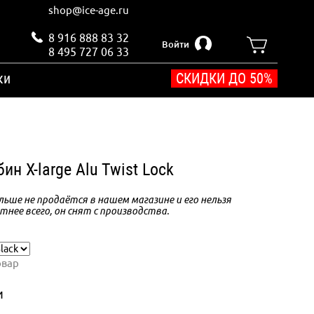
shop@ice-age.ru
8 916 888 83 32
Войти
8 495 727 06 33
ки
СКИДКИ ДО 50%
ин X-large Alu Twist Lock
ьше не продаётся в нашем магазине и его нельзя
тнее всего, он снят с производства.
овар
и