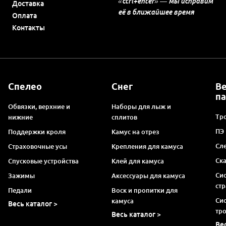
«ctrl+enter» — мы исправим
Доставка
её в ближайшее время
Оплата
Контакты
Спелео
Снег
В
п
Обвязки, верхние и
Наборы для лыж и
Тро
нижние
сплитов
ПЭ
Поддержки кроля
Камус на отрез
Сл
Страховочные усы
Крепления для камуса
Ск
Спусковые устройства
Клей для камуса
Си
Зажимы
Аксессуары для камуса
ст
Педали
Воск и пропитки для
Си
камуса
Весь каталог >
тр
Весь каталог >
Ве